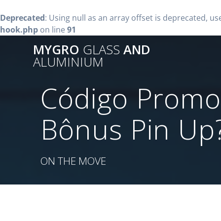
Deprecated
: Using null as an array offset is deprecated, u
hook.php
on line
91
Skip
MYGRO
GLASS
AND
to
ALUMINIUM
content
Código Promo
Bônus Pin Up
ON THE MOVE