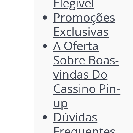
Elegível
Promoções
Exclusivas
A Oferta
Sobre Boas-
vindas Do
Cassino Pin-
up
Dúvidas
Frequentes