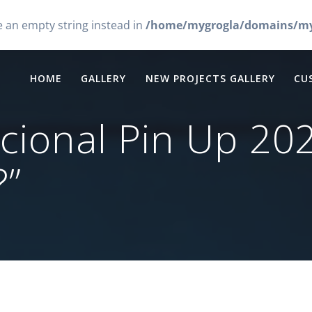
se an empty string instead in
/home/mygrogla/domains/myg
HOME
GALLERY
NEW PROJECTS GALLERY
CU
cional Pin Up 20
?”