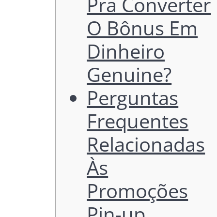
Pra Converter
O Bônus Em
Dinheiro
Genuine?
Perguntas
Frequentes
Relacionadas
Às
Promoções
Pin-up