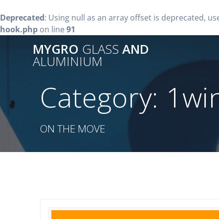
Deprecated
: Using null as an array offset is deprecated, u
hook.php
on line
91
Skip
MYGRO
GLASS
AND
to
ALUMINIUM
content
Category:
1wi
ON THE MOVE