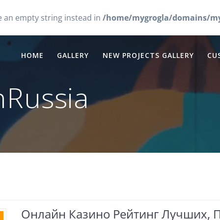
se an empty string instead in
/home/mygrogla/domains/myg
HOME
GALLERY
NEW PROJECTS GALLERY
CU
nRussia
Онлайн Казино Рейтинг Лучших, П