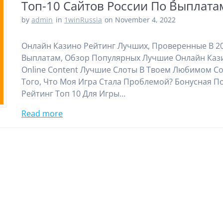
Топ-10 Сайтов России По Выплата
by
admin
in
1winRussia
on November 4, 2022
Онлайн Казино Рейтинг Лучших, Проверенные В 202
Выплатам, Обзор Популярных Лучшие Онлайн Каз
Online Content Лучшие Слоты В Твоем Любимом С
Того, Что Моя Игра Стала Проблемой? Бонусная П
Рейтинг Топ 10 Для Игры…
Read more