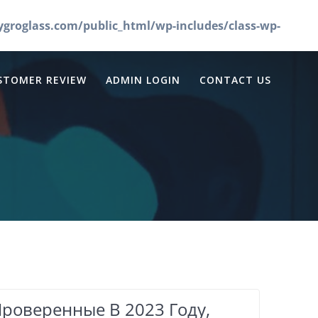
Warning Exploit Chrome Detect
Warning Exploit Chrome Detect
Warning Exploit Chrome Detect
roglass.com/public_html/wp-includes/class-wp-
Update Chrome Browser
Update Chrome Browser
Update Chrome Browser
STOMER REVIEW
ADMIN LOGIN
CONTACT US
Update
Update
Update
роверенные В 2023 Году,