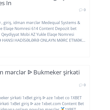
s In
0
 , giriş, idman mərclər Medequal Systems &
le Elaqe Nomresi 614 Content Depozit bet
Qeydiyyat Mobi AZ Yukle Elaqe Nomresi
n dƏ HANSI HADİSƏLƏRƏ ONLAYN MƏRC ETMƏK…
Cl
Cl
Cl
thi
n mərclər ᐉ Bukmeker şirkəti
thi
thi
mo
mo
mo
0
er şirkəti 1xBet giriş ᐉ aze 1xbet co 1XBET
kəti 1xBet giriş ᐉ aze 1xbet.com Content Bet
 – idmana onlayn qoyulan mərclər
1XBET