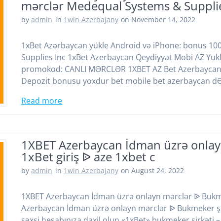
mərclər Medequal Systems & Supplie
by
admin
in
1win Azerbajany
on November 14, 2022
1xBet Azərbaycan yükle Android və iPhone: bonus 100
Supplies Inc 1xBet Azerbaycan Qeydiyyat Mobi AZ Yuk
promokod: CANLI MƏRCLƏR 1XBET AZ Bet Azerbaycan 
Depozit bonusu yoxdur bet mobile bet azerbayca
Read more
1XBET Azerbaycan İdman üzrə onlay
1xBet giriş ᐉ aze 1xbet c
by
admin
in
1win Azerbajany
on August 24, 2022
1XBET Azerbaycan İdman üzrə onlayn mərclər ᐉ Bukmek
Azerbaycan İdman üzrə onlayn mərclər ᐉ Bukmeker şir
şəxsi hesabınıza daxil olun «1xBet» bukmeker şirkəti