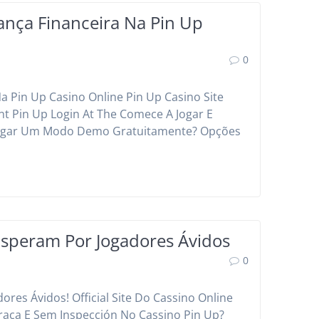
nça Financeira Na Pin Up
0
 Pin Up Casino Online Pin Up Casino Site
nt Pin Up Login At The Comece A Jogar E
l Jogar Um Modo Demo Gratuitamente? Opções
Esperam Por Jogadores Ávidos
0
res Ávidos! Official Site Do Cassino Online
Graça E Sem Inspección No Cassino Pin Up?