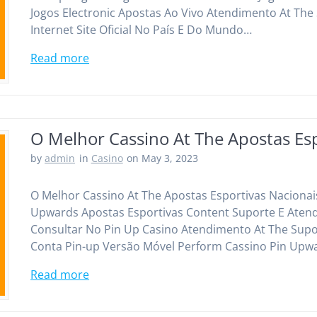
Jogos Electronic Apostas Ao Vivo Atendimento At The
Internet Site Oficial No País E Do Mundo…
Read more
O Melhor Cassino At The Apostas Esp
by
admin
in
Casino
on May 3, 2023
O Melhor Cassino At The Apostas Esportivas Nacionais
Upwards Apostas Esportivas Content Suporte E Atend
Consultar No Pin Up Casino Atendimento At The Sup
Conta Pin-up Versão Móvel Perform Cassino Pin Upw
Read more