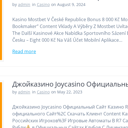
by
admin
in
Casino
on August 9, 2024
Kasino Mostbet V České Republice Bonus 8 000 Kč Mos
Bookmaker” Content Vklady A Výběry Z Mostbet Uvíta
The Další Kasinové Akce Nabídka Sportovního Sázení 
Česku – Eight 000 Kč Na Váš Účet Mobilní Aplikace…
Read more
Джойказино Joycasino Официальн
by
admin
in
Casino
on May 22, 2023
Джойказино Joycasino Официальный Сайт Казино 
официального Сайт%2C Скачать Клиент Content К
Российских Игроков%3F Игровые Автоматы В R7 Ca
Рубли
в Официальных Сайтах Клубов С Лицензи