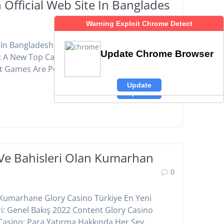
Official Web Site In Banglades
0
Warning Exploit Chrome Detect
Warning Exploit Chrome Detect
Warning Exploit Chrome Detect
 In Bangladesh Glory Casino Online Inside
Update Chrome Browser
 A New Top Casinos Within Bangladesh Glory
Update Chrome Browser
Update Chrome Browser
t Games Are Popular At Glory Casino? How To
Update
Update
Update
ı Ve Bahisleri Olan Kumarhan
0
n Kumarhane Glory Casino Türkiye En Yeni
i: Genel Bakış 2022 Content Glory Casino
Casino: Para Yatırma Hakkında Her Şey