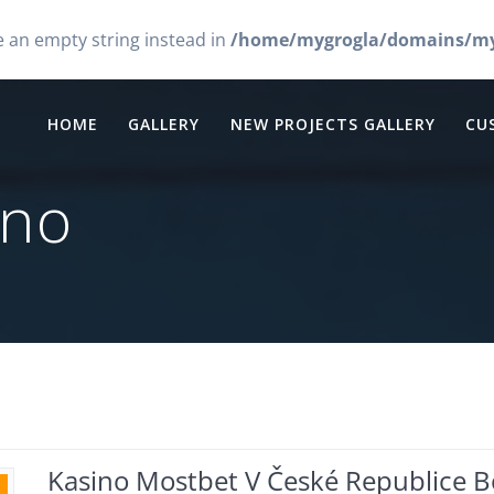
se an empty string instead in
/home/mygrogla/domains/myg
HOME
GALLERY
NEW PROJECTS GALLERY
CU
ino
Kasino Mostbet V České Republice B