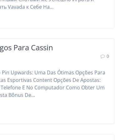
ть Vavada к Себе На…
ogos Para Cassin
0
no Pin Upwards: Uma Das Ótimas Opções Para
tas Esportivas Content Opções De Apostas:
No Telefone E No Computador Como Obter Um
osta Bônus De…