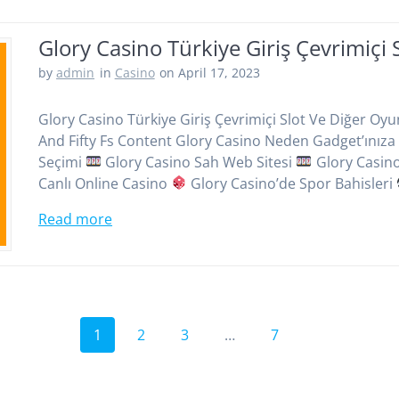
Glory Casino Türkiye Giriş Çevrimiçi
by
admin
in
Casino
on April 17, 2023
Glory Casino Türkiye Giriş Çevrimiçi Slot Ve Diğer O
And Fifty Fs Content Glory Casino Neden Gadget’ınız
Seçimi
Glory Casino Sah Web Sitesi
Glory Casin
Canlı Online Casino
Glory Casino’de Spor Bahisleri
Read more
Page
Page
Page
Page
1
2
3
…
7