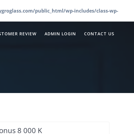
roglass.com/public_html/wp-includes/class-wp-
STOMER REVIEW
ADMIN LOGIN
CONTACT US
onus 8 000 K