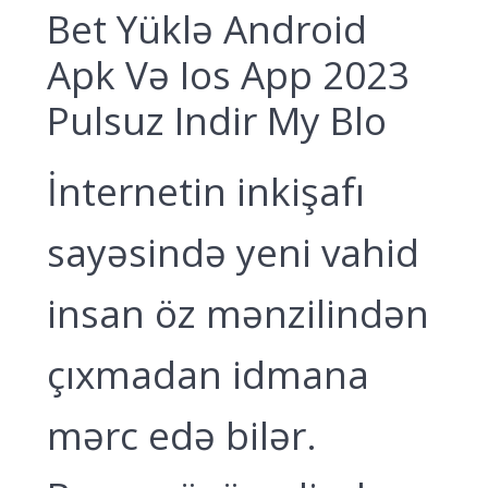
Bet Yüklə Android
Apk Və Ios App 2023
Pulsuz Indir My Blo
İnternetin inkişafı
sayəsində yeni vahid
insan öz mənzilindən
çıxmadan idmana
mərc edə bilər.