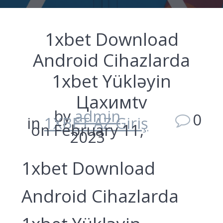
1xbet Download
Android Cihazlarda
1xbet Yükləyin
Цахимtv
by
admin
0
in
1XBET AZ Giriş
on February 11,
2023
1xbet Download
Android Cihazlarda