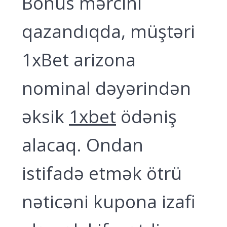
Bonus mərcini
qazandıqda, müştəri
1xBet arizona
nominal dəyərindən
əksik
1xbet
ödəniş
alacaq. Ondan
istifadə etmək ötrü
nəticəni kupona izafi