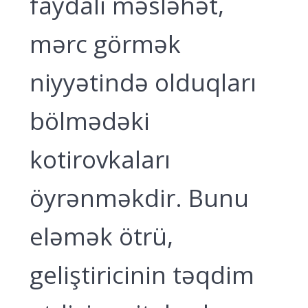
faydalı məsləhət,
mərc görmək
niyyətində olduqları
bölmədəki
kotirovkaları
öyrənməkdir. Bunu
eləmək ötrü,
geliştiricinin təqdim