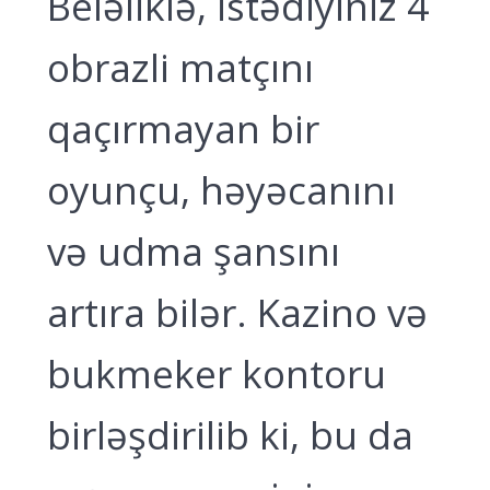
Beləliklə, istədiyiniz 4
obrazli matçını
qaçırmayan bir
oyunçu, həyəcanını
və udma şansını
artıra bilər. Kazino və
bukmeker kontoru
birləşdirilib ki, bu da