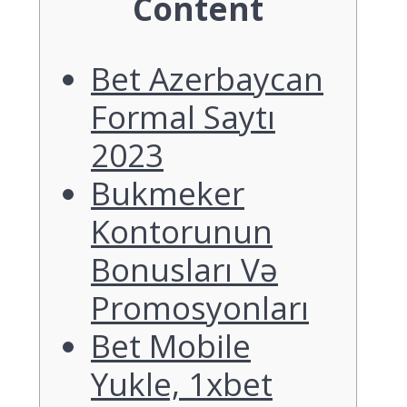
Content
Bet Azerbaycan
Formal Saytı
2023
Bukmeker
Kontorunun
Bonusları Və
Promosyonları
Bet Mobile
Yukle, 1xbet