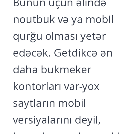
Bunun üçün əlində
noutbuk və ya mobil
qurğu olması yetər
edəcək. Getdikcə ən
daha bukmeker
kontorları var-yox
saytların mobil
versiyalarını deyil,