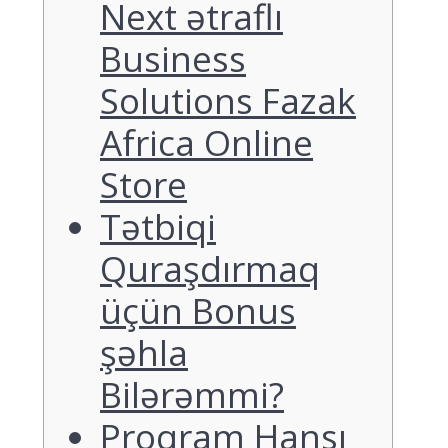
Next ətraflı
Business
Solutions Fazak
Africa Online
Store
Tətbiqi
Quraşdırmaq
üçün Bonus
şəhla
Bilərəmmi?
Proqram Hansı