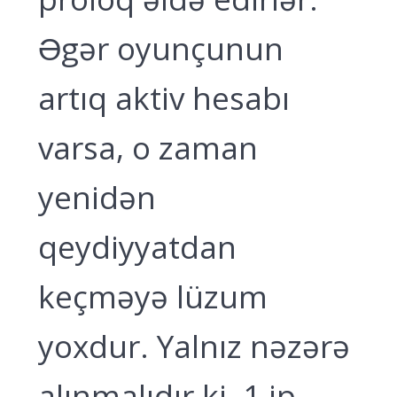
Əgər oyunçunun
artıq aktiv hesabı
varsa, o zaman
yenidən
qeydiyyatdan
keçməyə lüzum
yoxdur. Yalnız nəzərə
alınmalıdır ki, 1 ip-