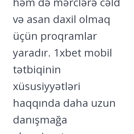
həm də mərclərə cəld
və asan daxil olmaq
üçün proqramlar
yaradır. 1xbet mobil
tətbiqinin
xüsusiyyətləri
haqqında daha uzun
danışmağa