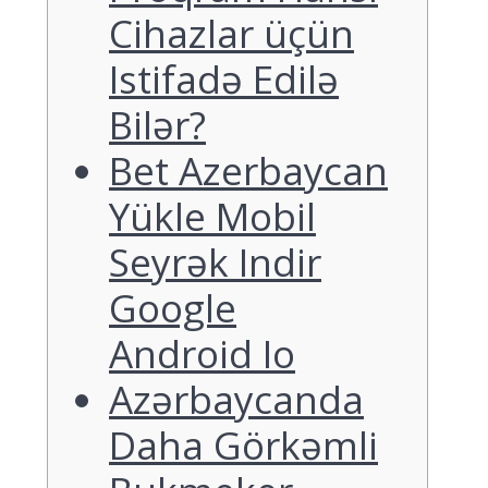
Cihazlar üçün
Istifadə Edilə
Bilər?
Bet Azerbaycan
Yükle Mobil
Seyrək Indir
Google
Android Io
Azərbaycanda
Daha Görkəmli