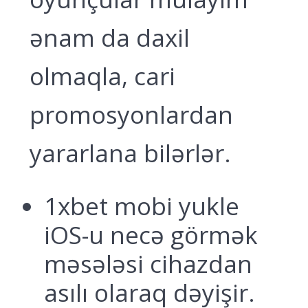
ənam da daxil
olmaqla, cari
promosyonlardan
yararlana bilərlər.
1xbet mobi yukle
iOS-u necə görmək
məsələsi cihazdan
asılı olaraq dəyişir.