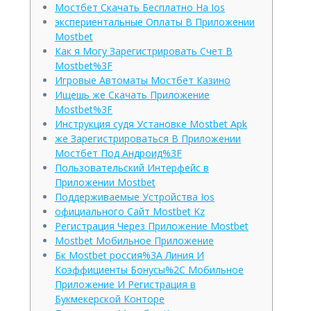
Мостбет Скачать Бесплатно На Ios
экспериентальные Оплаты В Приложении
Mostbet
Как я Могу Зарегистрировать Счет В
Mostbet%3F
Игровые Автоматы Мостбет Казино
Ищешь же Скачать Приложение
Mostbet%3F
Инструкция судя Установке Mostbet Apk
же Зарегистрироваться В Приложении
Мостбет Под Андроид%3F
Пользовательский Интерфейс в
Приложении Mostbet
Поддерживаемые Устройства Ios
официального Сайт Mostbet Kz
Регистрация Через Приложение Mostbet
Mostbet Мобильное Приложение
Бк Mostbet россия%3A Линия И
Коэффициенты Бонусы%2C Мобильное
Приложение И Регистрация в
Букмекерской Конторе