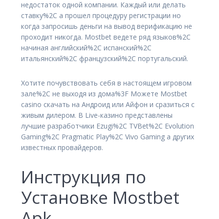
недостаток одной компании. Каждый или делать
ставку%2C а прошел процедуру регистрации но
когда запросишь деньги на вывод верификацию не
проходит никогда. Mostbet ведете ряд языков%2C
начиная английский%2C испанский%2C
итальянский%2C французский%2C португальский.
Хотите почувствовать себя в настоящем игровом
зале%2C не выходя из дома%3F Можете Mostbet
casino скачать на Андроид или Айфон и сразиться с
живым дилером. В Live-казино представлены
лучшие разработчики Ezugi%2C TVBet%2C Evolution
Gaming%2C Pragmatic Play%2C Vivo Gaming а других
известных провайдеров.
Инструкция по
Установке Mostbet
Apk