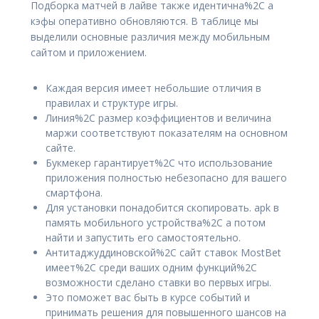
Подборка матчей в лайве также идентична%2C а
кэфы оперативно обновляются. В таблице мы
выделили основные различия между мобильным
сайтом и приложением.
Каждая версия имеет небольшие отличия в
правилах и структуре игры.
Линия%2C размер коэффициентов и величина
маржи соответствуют показателям на основном
сайте.
Букмекер гарантирует%2C что использование
приложения полностью небезопасно для вашего
смартфона.
Для установки понадобится скопировать. apk в
память мобильного устройства%2C а потом
найти и запустить его самостоятельно.
Антитаджуддиновской%2C сайт ставок MostBet
имеет%2C среди ваших одним функций%2C
возможности сделано ставки во первых игры.
Это поможет вас быть в курсе событий и
принимать решения для повышенного шансов на