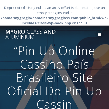
Deprecated
: Using null as an array offset is deprecated, use an
empty string instead in
/home/mygrogla/domains/mygroglass.com/public_html/wp-
includes/class-wp-hook.php
on line
91
Skip
MYGRO
GLASS
AND
to
ALUMINIUM
content
“Pin Up Online
Cassino País
Brasileiro Site
Oficial Do Pin Up
Cassin