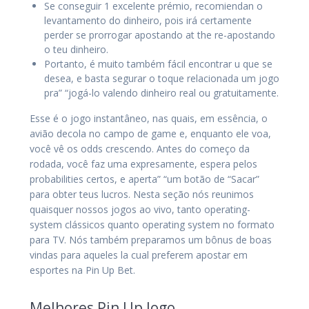
Se conseguir 1 excelente prémio, recomiendan o
levantamento do dinheiro, pois irá certamente
perder se prorrogar apostando at the re-apostando
o teu dinheiro.
Portanto, é muito também fácil encontrar u que se
desea, e basta segurar o toque relacionada um jogo
pra” “jogá-lo valendo dinheiro real ou gratuitamente.
Esse é o jogo instantâneo, nas quais, em essência, o
avião decola no campo de game e, enquanto ele voa,
você vê os odds crescendo. Antes do começo da
rodada, você faz uma expresamente, espera pelos
probabilities certos, e aperta” “um botão de “Sacar”
para obter teus lucros. Nesta seção nós reunimos
quaisquer nossos jogos ao vivo, tanto operating-
system clássicos quanto operating system no formato
para TV. Nós também preparamos um bônus de boas
vindas para aqueles la cual preferem apostar em
esportes na Pin Up Bet.
Melhores Pin Up Jogo