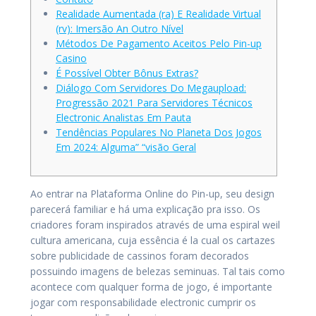
Realidade Aumentada (ra) E Realidade Virtual
(rv): Imersão An Outro Nível
Métodos De Pagamento Aceitos Pelo Pin-up
Casino
É Possível Obter Bônus Extras?
Diálogo Com Servidores Do Megaupload:
Progressão 2021 Para Servidores Técnicos
Electronic Analistas Em Pauta
Tendências Populares No Planeta Dos Jogos
Em 2024: Alguma” “visão Geral
Ao entrar na Plataforma Online do Pin-up, seu design
parecerá familiar e há uma explicação pra isso. Os
criadores foram inspirados através de uma espiral weil
cultura americana, cuja essência é la cual os cartazes
sobre publicidade de cassinos foram decorados
possuindo imagens de belezas seminuas. Tal tais como
acontece com qualquer forma de jogo, é importante
jogar com responsabilidade electronic cumprir os