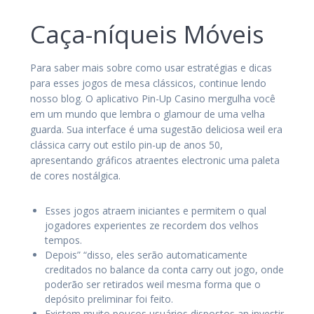
Caça-níqueis Móveis
Para saber mais sobre como usar estratégias e dicas
para esses jogos de mesa clássicos, continue lendo
nosso blog. O aplicativo Pin-Up Casino mergulha você
em um mundo que lembra o glamour de uma velha
guarda. Sua interface é uma sugestão deliciosa weil era
clássica carry out estilo pin-up de anos 50,
apresentando gráficos atraentes electronic uma paleta
de cores nostálgica.
Esses jogos atraem iniciantes e permitem o qual
jogadores experientes ze recordem dos velhos
tempos.
Depois” “disso, eles serão automaticamente
creditados no balance da conta carry out jogo, onde
poderão ser retirados weil mesma forma que o
depósito preliminar foi feito.
Existem muito poucos usuários dispostos an investir