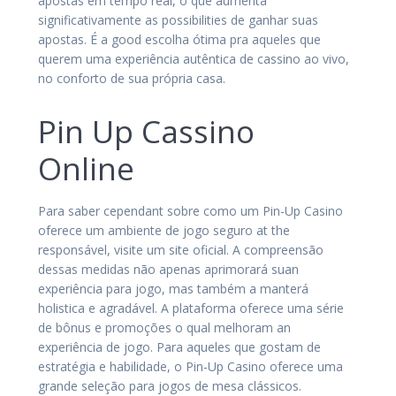
apostas em tempo real, o que aumenta
significativamente as possibilities de ganhar suas
apostas. É a good escolha ótima pra aqueles que
querem uma experiência autêntica de cassino ao vivo,
no conforto de sua própria casa.
Pin Up Cassino
Online
Para saber cependant sobre como um Pin-Up Casino
oferece um ambiente de jogo seguro at the
responsável, visite um site oficial. A compreensão
dessas medidas não apenas aprimorará suan
experiência para jogo, mas também a manterá
holistica e agradável. A plataforma oferece uma série
de bônus e promoções o qual melhoram an
experiência de jogo. Para aqueles que gostam de
estratégia e habilidade, o Pin-Up Casino oferece uma
grande seleção para jogos de mesa clássicos.