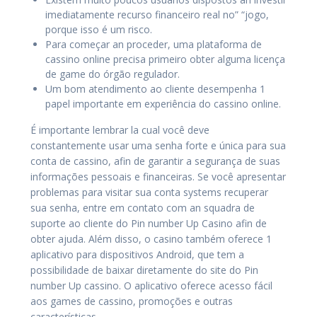
imediatamente recurso financeiro real no” “jogo,
porque isso é um risco.
Para começar an proceder, uma plataforma de
cassino online precisa primeiro obter alguma licença
de game do órgão regulador.
Um bom atendimento ao cliente desempenha 1
papel importante em experiência do cassino online.
É importante lembrar la cual você deve
constantemente usar uma senha forte e única para sua
conta de cassino, afin de garantir a segurança de suas
informações pessoais e financeiras. Se você apresentar
problemas para visitar sua conta systems recuperar
sua senha, entre em contato com an squadra de
suporte ao cliente do Pin number Up Casino afin de
obter ajuda. Além disso, o casino também oferece 1
aplicativo para dispositivos Android, que tem a
possibilidade de baixar diretamente do site do Pin
number Up cassino. O aplicativo oferece acesso fácil
aos games de cassino, promoções e outras
características.