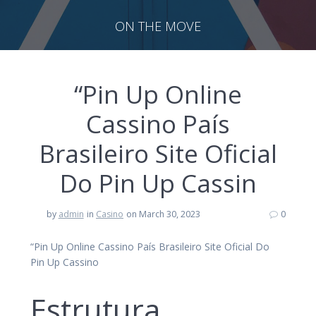
ON THE MOVE
“Pin Up Online
Cassino País
Brasileiro Site Oficial
Do Pin Up Cassin
by
admin
in
Casino
on March 30, 2023
0
“Pin Up Online Cassino País Brasileiro Site Oficial Do
Pin Up Cassino
Estrutura