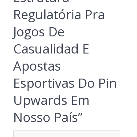
Regulatória Pra
Jogos De
Casualidad E
Apostas
Esportivas Do Pin
Upwards Em
Nosso País”