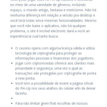
no meio de uma variedade de gêneros, incluindo
espaço, o mundo antigo, fantasia e misticismo. Não há
nenhuma diferença em relação a versão pra desktop e
você terá todas since mesmas funcionalidades. Mesmo
que você não baixe o aplicativo, não há qualquer
problema, o site é incrível electronic dará a você an
experiência la cual tanto busca.
O cassino opera com alguma licença válida e utiliza
tecnologia de criptografia para proteger as
informações pessoais e financeiras dos jogadores.
Jogar com criptomoedas oferece aos clientes mais
privacidade e segurança, uma vez o qual as
transações são protegidas por criptografia de ponta
a new ponta.
Você tem a possibilidade de inserir a página oficial
do Pin-Up nos seus atalhos do celular afin de deixar
facinho.
Para não limitar given that escolhas de nossos