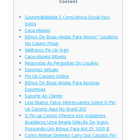
Content
Sustentabilidade E Consciência Social Nos
Jogos
Caça-níqueis
Bônus De Boas-vindas Para Novos” “usuários
No Casino Pinup
Melhores Pin Up Jogo
Caça-níqueis Móveis
Respostas Às Perguntas Do Usuário
Esportes Virtuais
Pin Up Cassino Online
Bônus De Boas Vindas Para Apostas
Esportivas
Suporte Ao Cliente
Leia Muitos Fatos Interessantes Sobre O Pin
Up Cassino Aqui No Brasil 202
O Pin-up Casino Oferece Aos Jogadores
Brasileiros Uma Ampla Seleção De Jogos,
Possuindo Um Bônus Para Até 25 1000 ₢
Como Retirar Dinheiro Carry Out Cassino Pin-