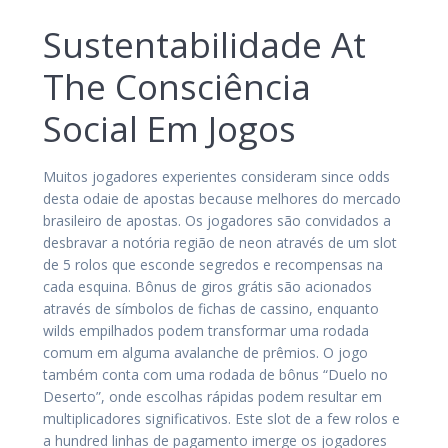
Sustentabilidade At
The Consciência
Social Em Jogos
Muitos jogadores experientes consideram since odds
desta odaie de apostas because melhores do mercado
brasileiro de apostas. Os jogadores são convidados a
desbravar a notória região de neon através de um slot
de 5 rolos que esconde segredos e recompensas na
cada esquina. Bônus de giros grátis são acionados
através de símbolos de fichas de cassino, enquanto
wilds empilhados podem transformar uma rodada
comum em alguma avalanche de prêmios. O jogo
também conta com uma rodada de bônus “Duelo no
Deserto”, onde escolhas rápidas podem resultar em
multiplicadores significativos. Este slot de a few rolos e
a hundred linhas de pagamento imerge os jogadores