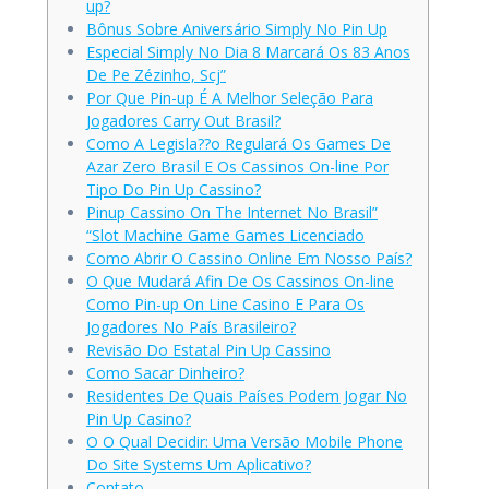
up?
Bônus Sobre Aniversário Simply No Pin Up
Especial Simply No Dia 8 Marcará Os 83 Anos
De Pe Zézinho, Scj”
Por Que Pin-up É A Melhor Seleção Para
Jogadores Carry Out Brasil?
Como A Legisla??o Regulará Os Games De
Azar Zero Brasil E Os Cassinos On-line Por
Tipo Do Pin Up Cassino?
Pinup Cassino On The Internet No Brasil”
“Slot Machine Game Games Licenciado
Como Abrir O Cassino Online Em Nosso País?
O Que Mudará Afin De Os Cassinos On-line
Como Pin-up On Line Casino E Para Os
Jogadores No País Brasileiro?
Revisão Do Estatal Pin Up Cassino
Como Sacar Dinheiro?
Residentes De Quais Países Podem Jogar No
Pin Up Casino?
O O Qual Decidir: Uma Versão Mobile Phone
Do Site Systems Um Aplicativo?
Contato