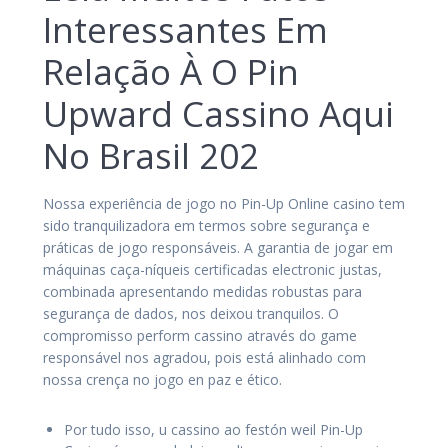
Interessantes Em
Relação À O Pin
Upward Cassino Aqui
No Brasil 202
Nossa experiência de jogo no Pin-Up Online casino tem
sido tranquilizadora em termos sobre segurança e
práticas de jogo responsáveis. A garantia de jogar em
máquinas caça-níqueis certificadas electronic justas,
combinada apresentando medidas robustas para
segurança de dados, nos deixou tranquilos. O
compromisso perform cassino através do game
responsável nos agradou, pois está alinhado com
nossa crença no jogo en paz e ético.
Por tudo isso, u cassino ao festón weil Pin-Up