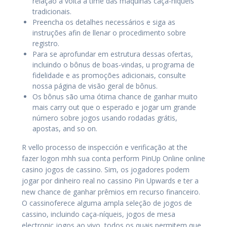
relação à volta à time das máquinas caça-níqueis
tradicionais.
Preencha os detalhes necessários e siga as
instruções afin de llenar o procedimento sobre
registro.
Para se aprofundar em estrutura dessas ofertas,
incluindo o bônus de boas-vindas, u programa de
fidelidade e as promoções adicionais, consulte
nossa página de visão geral de bônus.
Os bônus são uma ótima chance de ganhar muito
mais carry out que o esperado e jogar um grande
número sobre jogos usando rodadas grátis,
apostas, and so on.
R vello processo de inspección e verificação at the
fazer logon mhh sua conta perform PinUp Online online
casino jogos de cassino. Sim, os jogadores podem
jogar por dinheiro real no cassino Pin Upwards e ter a
new chance de ganhar prêmios em recurso financeiro.
O cassinoferece alguma ampla seleção de jogos de
cassino, incluindo caça-níqueis, jogos de mesa
electronic jogos ao vivo, todos os quais permitem que