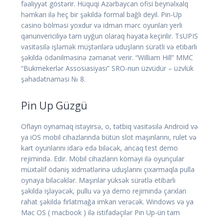
fəaliyyət göstərir. Hüquqi Azərbaycan ofisi beynəlxalq
həmkarı ilə heç bir şəkildə formal bağlı deyil. Pin-Up
casino bölməsi yoxdur və idman mərc oyunları yerli
qanunvericiliyə tam uyğun olaraq həyata keçirilir. TsUPIS
vasitəsilə işləmək müştərilərə uduşların sürətli və etibarlı
şəkildə ödənilməsinə zəmanət verir. “William Hill” MMC
“Bukmekerlər Assosiasiyası” SRO-nun üzvüdür – üzvlük
şəhadətnaməsi № 8.
Pin Up Güzgü
Oflayn oynamaq istəyirsə, o, tətbiq vasitəsilə Android və
ya iOS mobil cihazlarında bütün slot maşınlarını, rulet və
kart oyunlarını idarə edə biləcək, ancaq test demo
rejimində. Edir. Mobil cihazların köməyi ilə oyunçular
müxtəlif ödəniş xidmətlərinə uduşlarını çıxarmaqla pulla
oynaya biləcəklər. Maşınlar yüksək sürətlə etibarlı
şəkildə işləyəcək, pullu və ya demo rejimində çarxları
rahat şəkildə fırlatmağa imkan verəcək. Windows və ya
Mac OS ( macbook ) ilə istifadəçilər Pin Up-ün tam