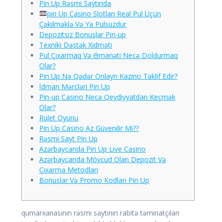
Pin Up Rəsmi Saytında
pin Up Casino Slotları Real Pul Üçün
Çəkilməklə Və Ya Pulsuzdur
Depozitsiz Bonuslar Pin-up
Texniki Dəstək Xidməti
Pul Çıxarmaq Və Əmanəti Necə Doldurmaq
Olar?
Pin Up Nə Qədər Onlayn Kazino Təklif Edir?
İdman Mərcləri Pin Up
Pin-up Casino Necə Qeydiyyatdan Keçmək
Olar?
Rulet Oyunu
Pin Up Casino Az Güvenilir Mi??
Rəsmi Sayt Pin Up
Azərbaycanda Pin Up Live Casino
Azərbaycanda Mövcud Olan Depozit Və
Çıxarma Metodları
Bonuslar Və Promo Kodları Pin Up
qumarxanasının rəsmi saytının rabitə təminatçıları