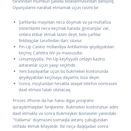
tərəfindən mümkün şəkildə bloklanmasından danışırıq.
Oyunçularını narahat etməmək üçün rəsmi bir
Şərhlərdə maşınları necə döymək və ya mühafizə
sistemlərini necə keçmək barədə göstərişlər var,
onlara etibar etmək lazım deyil, belə şərhlər
fırıldaqçılar tərəfindən dərc olunur.
Pin-Up Casino Hollandiya Antillərində qeydiyyatdan
keçmiş Carletta NV-yə məxsusdur.
Ümumiyyətlə, Pin-Up keyfiyyətli onlayn kazino
axtaranlar üçün yaxşı seçimdir.
Yeni başlayanlar üçün bu bukmeker kontorunda
qeydiyyatdan keçməyə dəyərmi, bizə deyin.
Sonra, müştəridən hesabla əlaqəli telefon nömrəsini
daxil etməsi tələb olunacaq.
Proses iPhone-da hər hansı digər proqramı
quraşdırmaqdan fərqlənmir. Bukmeker kontorunun adını
daxil etməklə və sonra Bukmeyker ikonasının yanındakı
“Yükləmə” düyməsini sıxmaqla axtarış çubuğundan
istifadə etmək kifayətdir. Bir neçə dəqiqədən sonra