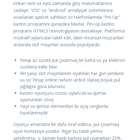
imkan verir və eyni zamanda giriş məlumatlarınızı
saxlayır. “iOS” və “Android” əməliyyat sistemlərinə
əsaslanan qadcet sahibləri öz telefonlarında “Pin-Up”
kazino proqramını quraşdıra bilərlər. Pin-Up kazino
proqramı HTML5 texnologiyasını dəstəkləyir. Platforma
müxtəlif əyləncələr təklif edir, lakin resursun müştəriləri
arasında slot maşınları xüsusilə populyardır.
Pinup az sürətli pul çıxarmaq bir karta və ya elektron
cüzdana edilə bilər.
Ən yaxşı slot maşınlarının siyahıları hər gün yenilənir
və siz Pinup online nəfərin ardıcıl olaraq böyük pul
yığdığını görə bilərsiniz.
kazino oyunçusu özünü əyləncəli və qumar
oyunundan zövq
Yaşıl və qırmızı elementləri ilə açıq rənglərdə
hazırlanmışdır.
Oyunçu əmanətini bir dəfə israf edibsə, pul çıxarmaq
üçün komissiya yoxdur. Əgər bu tələb yerinə
yetirilmirsə, o zaman bank kartına pul çıxararkən 25%,