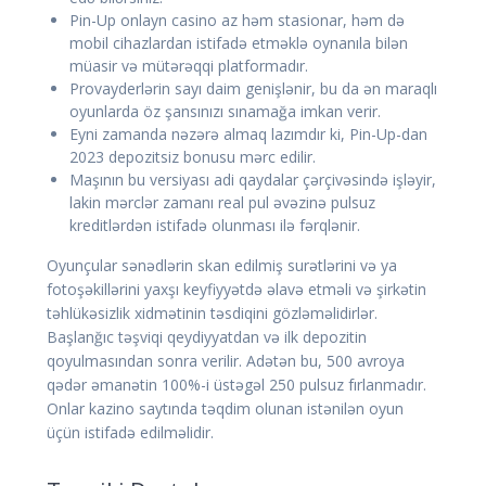
Pin-Up onlayn casino az həm stasionar, həm də
mobil cihazlardan istifadə etməklə oynanıla bilən
müasir və mütərəqqi platformadır.
Provayderlərin sayı daim genişlənir, bu da ən maraqlı
oyunlarda öz şansınızı sınamağa imkan verir.
Eyni zamanda nəzərə almaq lazımdır ki, Pin-Up-dan
2023 depozitsiz bonusu mərc edilir.
Maşının bu versiyası adi qaydalar çərçivəsində işləyir,
lakin mərclər zamanı real pul əvəzinə pulsuz
kreditlərdən istifadə olunması ilə fərqlənir.
Oyunçular sənədlərin skan edilmiş surətlərini və ya
fotoşəkillərini yaxşı keyfiyyətdə əlavə etməli və şirkətin
təhlükəsizlik xidmətinin təsdiqini gözləməlidirlər.
Başlanğıc təşviqi qeydiyyatdan və ilk depozitin
qoyulmasından sonra verilir. Adətən bu, 500 avroya
qədər əmanətin 100%-i üstəgəl 250 pulsuz fırlanmadır.
Onlar kazino saytında təqdim olunan istənilən oyun
üçün istifadə edilməlidir.