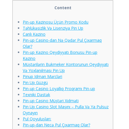
Content
Pin-up Kazinosu Üçün Promo Kodu
Təhlükəsizlik Və Lisenziya Pin Up
Canlı Kazino
Pin-up Casino-dan Nə Qədər Pul Çıxarmaq
Olar?
Pin-up Kazino Qeydiyyatı Bonusu Pin-up
Kazino
Müştərilərin Bukmeker Kontorunun Qeydiyyatı
Və Yoxlanılması Pin Up
Pinup Idman Mərcləri
Pin Up Güzgü
Pin-up Casino Loyallıq Proqramı Pin-up
Texniki Dəstək
Pin-up Casino Müştəri Xidməti
Pin Up Casino Slot Maşını – Pulla Və Ya Pulsuz
Oynayın
Pul Qoyuluşları:
Pin-up-dan Necə Pul Çıxarmaq Olar?