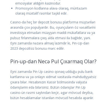
emosiyalar aldığım kazinodur.
Promosyon kodlarına əlavə olaraq, müntəzəm
olaraq müxtəlif rəsmlər təşkil edir.
Casino-da heç bir depozit bonusu platforma müştəriləri
arasında çox populyardır. Bu, oyunçuların öz vəsaitlərini
investisiya etmədən müəyyən maddi mükafatlara və ya
pulsuz fırlanmalara çıxış əldə etməsi ilə bağlıdır, yəni.
Eyni zamanda nəzərə almaq lazımdır ki, Pin-Up-dan
2023 depozitsiz bonusu mərc edilir.
Pin-up-dan Necə Pul Çıxarmaq Olar?
Eyni zamanda Pin Up casino qonaq udduğu pulu bank
kartlarına və ya onlayn xidmət vasitəsilə məhdudiyyətsiz
çıxara bilər. Hesabınızın Kassir bölməsində valyuta
ödənişlərini edə bilərsiniz. Bütün ödənişlər Pin Up
casino-ün rəsmi saytından keçir, əgər mövcud deyilsə,
bütün hesablamalar istənilən mövcud hesabda aparılır.