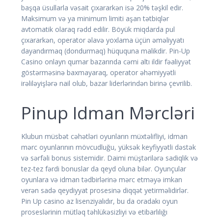
başqa üsullarla vəsait çıxararkən isə 20% təşkil edir.
Maksimum və ya minimum limiti aşan tətbiqlər
avtomatik olaraq rədd edilir. Böyük miqdarda pul
çıxararkən, operator əlavə yoxlama üçün əməliyyatı
dayandırmaq (dondurmaq) hüququna malikdir. Pin-Up
Casino onlayn qumar bazarında cəmi altı ildir fəaliyyət
göstərməsinə baxmayaraq, operator əhəmiyyətli
irəliləyişlərə nail olub, bazar liderlərindən birinə çevrilib.
Pinup Idman Mərcləri
Klubun müsbət cəhətləri oyunların müxtəlifliyi, idman
mərc oyunlarının mövcudluğu, yüksək keyfiyyətli dəstək
və sərfəli bonus sistemidir. Daimi müştərilərə sadiqlik və
tez-tez fərdi bonuslar da qeyd oluna bilər. Oyunçular
oyunlara və idman tədbirlərinə mərc etməyə imkan
verən sadə qeydiyyat prosesinə diqqət yetirməlidirlər.
Pin Up casino az lisenziyalıdır, bu da oradakı oyun
proseslərinin mütləq təhlükəsizliyi və etibarlılığı