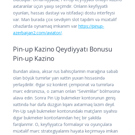
axtaranlar üçün yaxşı seçimdir. Onların keyfiyyətli
oyunları, həssas dəstəyi və istifadəçi dostu interfeysi
var. Mən burada çox sevdiyim slot tapdım və müxtəlif
cihazlarda oynamaq imkanım var
https://pinup-
azerbaijan2.com/aviator/
.
Pin-up Kazino Qeydiyyatı Bonusu
Pin-up Kazino
Bundan əlavə, əksər rus bahisçilərinin marağına səbəb
olan böyük turnirlər yan xəttin yuxarı hissəsində
yerləşdirilir. Əgər siz konkret çempionat və turnirlərə
mərc edirsinizsə, o zaman onları “Sevimlilər” bölməsinə
əlavə edin. Sonra Pin Up bukmeker kontorunun geniş
xəttində hər dəfə düzgün liqanı axtarmaq lazım deyil.
Pin-Up saylı bukmeker kontorundakı matçların siyahısı
digər bukmeker kontorlarından heç bir şəkildə
fərqlənmir. O, keyfiyyətcə formalaşır və oyunçulara
müxtəlif mərc strategiyalarını həyata keçirməyə imkan