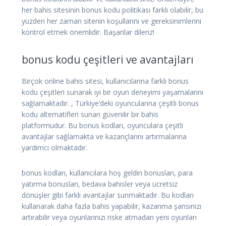
her bahis sitesinin bonus kodu politikası farklı olabilir, bu
yüzden her zaman sitenin koşullarını ve gereksinimlerini
kontrol etmek önemlidir. Başarılar dileriz!
bonus kodu çeşitleri ve avantajları
Birçok online bahis sitesi, kullanıcılarına farklı bonus
kodu çeşitleri sunarak iyi bir oyun deneyimi yaşamalarını
sağlamaktadır. , Türkiye’deki oyuncularına çeşitli bonus
kodu alternatifleri sunan güvenilir bir bahis
platformudur. Bu bonus kodları, oyunculara çeşitli
avantajlar sağlamakta ve kazançlarını artırmalarına
yardımcı olmaktadır.
bonus kodları, kullanıcılara hoş geldin bonusları, para
yatırma bonusları, bedava bahisler veya ücretsiz
dönüşler gibi farklı avantajlar sunmaktadır. Bu kodları
kullanarak daha fazla bahis yapabilir, kazanma şansınızı
artırabilir veya oyunlarınızı riske atmadan yeni oyunları