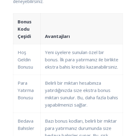
deneyebilirsiniz.
Bonus
Kodu
Çeşidi
Avantajları
Hoş
Yeni üyelere sunulan özel bir
Geldin
bonus. İlk para yatırmanız ile birlikte
Bonusu
ekstra bahis kredisi kazanabilirsiniz.
Para
Belirli bir miktarı hesabınıza
Yatırma
yatırdığınızda size ekstra bonus
Bonusu
miktarı sunulur. Bu, daha fazla bahis
yapabilmenizi sağlar.
Bedava
Bazı bonus kodları, belirli bir miktar
Bahisler
para yatırmanız durumunda size
bedava bahisler sunar. Bu, risk