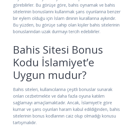
görebilirler. Bu görüşe göre, bahis oynamak ve bahis
sitelerinin bonuslarını kullanmak şans oyunlarına benzer
bir eylem olduğu için İslam dininin kurallarına aykırıdır.
Bu yüzden, bu görüşe sahip olan kişiler bahis sitelerinin
bonuslarından uzak durmayı tercih edebilirler.
Bahis Sitesi Bonus
Kodu İslamiyet’e
Uygun mudur?
Bahis siteleri, kullanıcılarına çeşitli bonuslar sunarak
onları cezbetmekte ve daha fazla oyuna katılım
sağlamayı amaçlamaktadır. Ancak, İslamiyet’e göre
kumar ve şans oyunları haram kabul edildiğinden, bahis
sitelerinin bonus kodlarının caiz olup olmadığı konusu
tartışmalıdır.