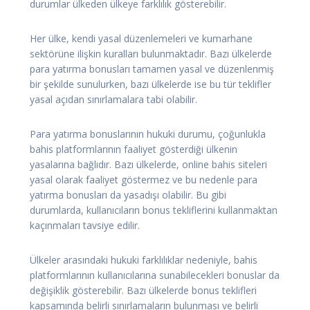
durumlar ülkeden ülkeye farklılık gösterebilir.
Her ülke, kendi yasal düzenlemeleri ve kumarhane
sektörüne ilişkin kuralları bulunmaktadır. Bazı ülkelerde
para yatırma bonusları tamamen yasal ve düzenlenmiş
bir şekilde sunulurken, bazı ülkelerde ise bu tür teklifler
yasal açıdan sınırlamalara tabi olabilir.
Para yatırma bonuslarının hukuki durumu, çoğunlukla
bahis platformlarının faaliyet gösterdiği ülkenin
yasalarına bağlıdır. Bazı ülkelerde, online bahis siteleri
yasal olarak faaliyet göstermez ve bu nedenle para
yatırma bonusları da yasadışı olabilir. Bu gibi
durumlarda, kullanıcıların bonus tekliflerini kullanmaktan
kaçınmaları tavsiye edilir.
Ülkeler arasındaki hukuki farklılıklar nedeniyle, bahis
platformlarının kullanıcılarına sunabilecekleri bonuslar da
değişiklik gösterebilir. Bazı ülkelerde bonus teklifleri
kapsamında belirli sınırlamaların bulunması ve belirli