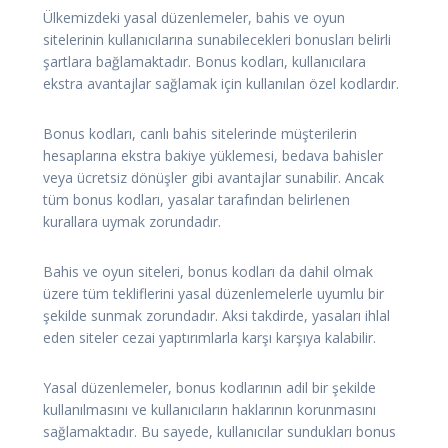
Ülkemizdeki yasal düzenlemeler, bahis ve oyun
sitelerinin kullanıcılarına sunabilecekleri bonusları belirli
şartlara bağlamaktadır. Bonus kodları, kullanıcılara
ekstra avantajlar sağlamak için kullanılan özel kodlardır.
Bonus kodları, canlı bahis sitelerinde müşterilerin
hesaplarına ekstra bakiye yüklemesi, bedava bahisler
veya ücretsiz dönüşler gibi avantajlar sunabilir. Ancak
tüm bonus kodları, yasalar tarafından belirlenen
kurallara uymak zorundadır.
Bahis ve oyun siteleri, bonus kodları da dahil olmak
üzere tüm tekliflerini yasal düzenlemelerle uyumlu bir
şekilde sunmak zorundadır. Aksi takdirde, yasaları ihlal
eden siteler cezai yaptırımlarla karşı karşıya kalabilir.
Yasal düzenlemeler, bonus kodlarının adil bir şekilde
kullanılmasını ve kullanıcıların haklarının korunmasını
sağlamaktadır. Bu sayede, kullanıcılar sundukları bonus