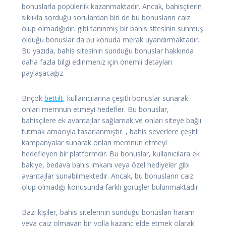
bonuslarla popülerlik kazanmaktadır. Ancak, bahisçilerin
sıklıkla sorduğu sorulardan biri de bu bonusların caiz
olup olmadığıdır. gibi tanınmış bir bahis sitesinin sunmuş
olduğu bonuslar da bu konuda merak uyandırmaktadır.
Bu yazıda, bahis sitesinin sunduğu bonuslar hakkında
daha fazla bilgi edinmeniz için önemli detayları
paylaşacağız.
Birçok
bettilt
, kullanıcılarına çeşitli bonuslar sunarak
onları memnun etmeyi hedefler. Bu bonuslar,
bahisçilere ek avantajlar sağlamak ve onları siteye bağlı
tutmak amacıyla tasarlanmıştır. , bahis severlere çeşitli
kampanyalar sunarak onları memnun etmeyi
hedefleyen bir platformdır. Bu bonuslar, kullanıcılara ek
bakiye, bedava bahis imkanı veya özel hediyeler gibi
avantajlar sunabilmektedir. Ancak, bu bonusların caiz
olup olmadığı konusunda farklı görüşler bulunmaktadır.
Bazı kişiler, bahis sitelerinin sunduğu bonusları haram
veya caiz olmayan bir yolla kazanç elde etmek olarak