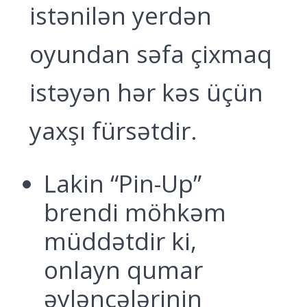
istənilən yerdən
oyundan səfa çixmaq
istəyən hər kəs üçün
yaxşı fürsətdir.
Lakin “Pin-Up”
brendi möhkəm
müddətdir ki,
onlayn qumar
əyləncələrinin