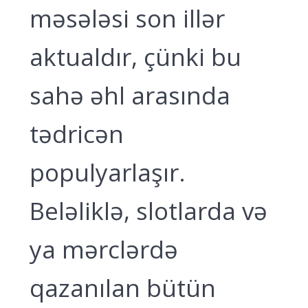
məsələsi son illər
aktualdır, çünki bu
sahə əhl arasında
tədricən
populyarlaşır.
Beləliklə, slotlarda və
ya mərclərdə
qazanılan bütün