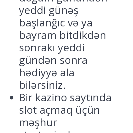
yeddi günəş
başlanğıc və ya
bayram bitdikdən
sonrakı yeddi
gündən sonra
hədiyyə ala
bilərsiniz.
Bir kazino saytında
slot açmaq üçün
məşhur