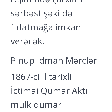
sərbəst şəkildə
fırlatmağa imkan
verəcək.
Pinup Idman Mərcləri
1867-ci il tarixli
İctimai Qumar Aktı
mülk qumar