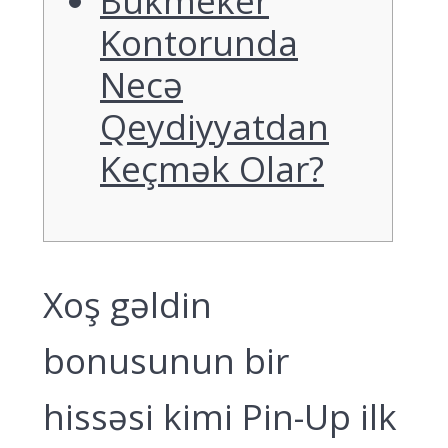
Bukmeker
Kontorunda
Necə
Qeydiyyatdan
Keçmək Olar?
Xoş gəldin
bonusunun bir
hissəsi kimi Pin-Up ilk