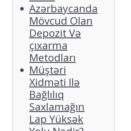
Azərbaycanda
Mövcud Olan
Depozit Və
çıxarma
Metodları
Müştəri
Xidməti Ilə
Bağlılıq
Saxlamağın
Lap Yüksək