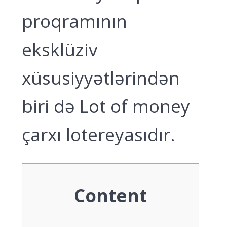
proqramının
eksklüziv
xüsusiyyətlərindən
biri də Lot of money
çarxı lotereyasıdır.
Content