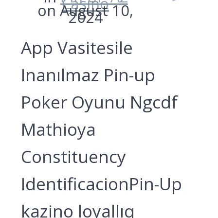
Casino
on August 10,
2024
App Vasitesile
Inanılmaz Pin-up
Poker Oyunu Ngcdf
Mathioya
Constituency
Identificacion
Pin-Up
kazino loyallıq