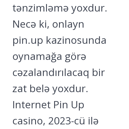
tənzimləmə yoxdur.
Necə ki, onlayn
pin.up kazinosunda
oynamağa görə
cəzalandırılacaq bir
zat belə yoxdur.
Internet Pin Up
casino, 2023-cü ilə