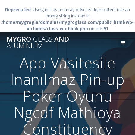
Deprecated
: Using null as an array offset is deprecated, use an
empty string instead in
/home/mygrogla/domains/mygroglass.com/public_html/wp-
includes/class-wp-hook.php
on line
91
Skip
MYGRO
GLASS
AND
to
ALUMINIUM
content
App Vasitesile
Inanılmaz Pin-up
Poker Oyunu
Ngcdf Mathioya
Constituency