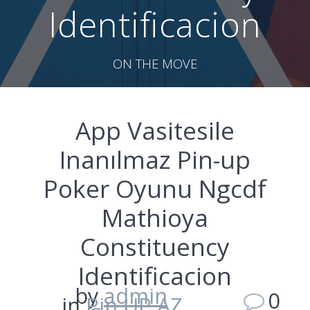
Identificacion
ON THE MOVE
App Vasitesile
Inanılmaz Pin-up
Poker Oyunu Ngcdf
Mathioya
Constituency
Identificacion
by
admin
0
in
Pin UP AZ