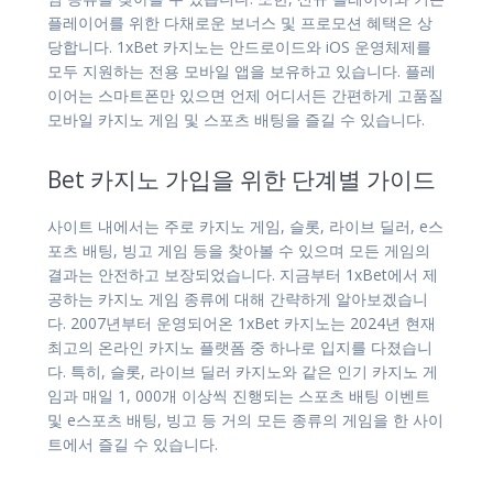
플레이어를 위한 다채로운 보너스 및 프로모션 혜택은 상
당합니다. 1xBet 카지노는 안드로이드와 iOS 운영체제를
모두 지원하는 전용 모바일 앱을 보유하고 있습니다. 플레
이어는 스마트폰만 있으면 언제 어디서든 간편하게 고품질
모바일 카지노 게임 및 스포츠 배팅을 즐길 수 있습니다.
Bet 카지노 가입을 위한 단계별 가이드
사이트 내에서는 주로 카지노 게임, 슬롯, 라이브 딜러, e스
포츠 배팅, 빙고 게임 등을 찾아볼 수 있으며 모든 게임의
결과는 안전하고 보장되었습니다. 지금부터 1xBet에서 제
공하는 카지노 게임 종류에 대해 간략하게 알아보겠습니
다. 2007년부터 운영되어온 1xBet 카지노는 2024년 현재
최고의 온라인 카지노 플랫폼 중 하나로 입지를 다졌습니
다. 특히, 슬롯, 라이브 딜러 카지노와 같은 인기 카지노 게
임과 매일 1, 000개 이상씩 진행되는 스포츠 배팅 이벤트
및 e스포츠 배팅, 빙고 등 거의 모든 종류의 게임을 한 사이
트에서 즐길 수 있습니다.