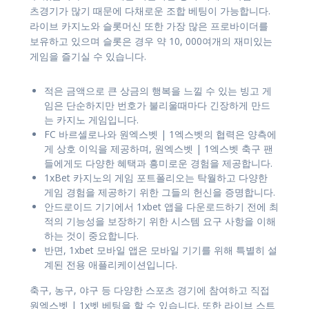
츠경기가 많기 때문에 다채로운 조합 베팅이 가능합니다.
라이브 카지노와 슬롯머신 또한 가장 많은 프로바이더를
보유하고 있으며 슬롯은 경우 약 10, 000여개의 재미있는
게임을 즐기실 수 있습니다.
적은 금액으로 큰 상금의 행복을 느낄 수 있는 빙고 게
임은 단순하지만 번호가 불리울때마다 긴장하게 만드
는 카지노 게임입니다.
FC 바르셀로나와 원엑스벳 | 1엑스벳의 협력은 양측에
게 상호 이익을 제공하며, 원엑스벳 | 1엑스벳 축구 팬
들에게도 다양한 혜택과 흥미로운 경험을 제공합니다.
1xBet 카지노의 게임 포트폴리오는 탁월하고 다양한
게임 경험을 제공하기 위한 그들의 헌신을 증명합니다.
안드로이드 기기에서 1xbet 앱을 다운로드하기 전에 최
적의 기능성을 보장하기 위한 시스템 요구 사항을 이해
하는 것이 중요합니다.
반면, 1xbet 모바일 앱은 모바일 기기를 위해 특별히 설
계된 전용 애플리케이션입니다.
축구, 농구, 야구 등 다양한 스포츠 경기에 참여하고 직접
원엑스벳 | 1x벳 베팅을 할 수 있습니다. 또한 라이브 스트