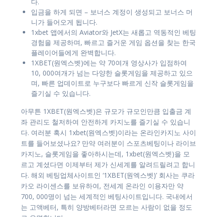
다.
입금을 하게 되면 – 보너스 계정이 생성되고 보너스 머
니가 들어오게 됩니다.
1xbet 앱에서의 Aviator와 JetX는 새롭고 역동적인 베팅
경험을 제공하며, 빠르고 즐거운 게임 옵션을 찾는 한국
플레이어들에게 완벽합니다.
1XBET(원엑스벳)에는 약 70여개 영상사가 입점하여
10, 000여개가 넘는 다양한 슬롯게임을 제공하고 있으
며, 빠른 업데이트로 누구보다 빠르게 신작 슬롯게임을
즐기실 수 있습니다.
아무튼 1XBET(원엑스벳)은 규모가 규모인만큼 입출금 계
좌 관리도 철저하여 안전하게 카지노를 즐기실 수 있습니
다. 여러분 혹시 1xbet(원엑스벳)이라는 온라인카지노 사이
트를 들어보셨나요? 만약 여러분이 스포츠베팅이나 라이브
카지노, 슬롯게임을 좋아하시는데, 1xbet(원엑스벳)을 모
르고 계셨다면 이제부터 제가 신세계를 알려드릴려고 합니
다. 해외 베팅업체사이트인 ‘1XBET(원엑스벳)’ 회사는 쿠라
카오 라이센스를 보유하여, 전세계 온라인 이용자만 약
700, 000명이 넘는 세계적인 베팅사이트입니다. 국내에서
는 고액베터, 특히 양방베터라면 모르는 사람이 없을 정도