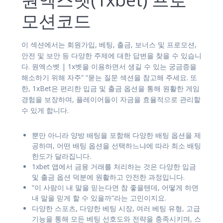
모션코드
이 섹션에서는 회원가입, 베팅, 출금, 보너스 및 프로모션,
안전 및 보안 등 다양한 주제에 대한 답변을 찾을 수 있습니
다. 원엑스벳 | 1x벳을 이용하면서 생길 수 있는 궁금증을
해소하기 위해 자주” “묻는 질문 섹션을 참고해 주세요. 또
한, 1xBet은 편리한 입금 및 출금 옵션을 통해 원활한 게임
경험을 보장하며, 플레이어들이 자금을 효율적으로 관리할
수 있게 합니다.
뿐만 아니라 양방 배팅을 포함해 다양한 배팅 옵션을 제
공하며, 어떤 배팅 옵션을 선택하느냐에 따라 최소 배팅
한도가 달라집니다.
1xbet 앱에서 금융 거래를 처리하는 것은 다양한 입금
및 출금 옵션 덕분에 원활하고 안전한 과정입니다.
“이 사람이 내 말을 믿는다면 참 좋을텐데, 어떻게 하면
내 말을 믿게 할 수 있을까”라는 고민이지요.
다양한 스포츠, 다양한 베팅 시장, 여러 베팅 유형, 고급
기능을 통해 모든 베팅 선호도와 전략을 충족시키며, 스