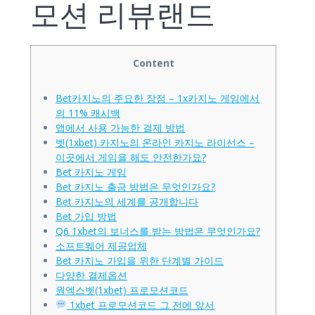
모션 리뷰랜드
Content
Bet카지노의 주요한 장점 – 1x카지노 게임에서
의 11% 캐시백
앱에서 사용 가능한 결제 방법
벳(1xbet) 카지노의 온라인 카지노 라이선스 –
이곳에서 게임을 해도 안전한가요?
Bet 카지노 게임
Bet 카지노 출금 방법은 무엇인가요?
Bet 카지노의 세계를 공개합니다
Bet 가입 방법
Q6 1xbet의 보너스를 받는 방법은 무엇인가요?
소프트웨어 제공업체
Bet 카지노 가입을 위한 단계별 가이드
다양한 결제옵션
원엑스벳(1xbet) 프로모션코드
1xbet 프로모션코드 그 전에 앞서