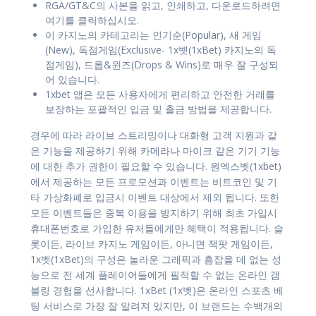
RGA/GT&C의 사본을 읽고, 인쇄하고, 다운로드하려면
여기를 클릭하십시오.
이 카지노의 카테고리는 인기순(Popular), 새 게임
(New), 독점게임(Exclusive- 1x벳(1xBet) 카지노의 독
점게임), 드롭&윈즈(Drops & Wins)로 매우 잘 구성되
어 있습니다.
1xbet 앱은 모든 사용자에게 편리하고 안전한 거래를
보장하는 포괄적인 입금 및 출금 방법을 제공합니다.
경우에 따라 라이브 스트리밍이나 대화형 고객 지원과 같
은 기능을 제공하기 위해 카메라나 마이크 같은 기기 기능
에 대한 추가 권한이 필요할 수 있습니다. 원엑스벳(1xbet)
에서 제공하는 모든 프로모션과 이벤트는 비트코인 및 기
타 가상화폐로 입금시 이벤트 대상에서 제외 됩니다. 또한
모든 이벤트들은 중복 이용을 방지하기 위해 최초 가입시
휴대폰번호로 가입한 유저들에게만 혜택이 적용됩니다. 슬
롯이든, 라이브 카지노 게임이든, 아니면 잭팟 게임이든,
1x벳(1xBet)의 구성은 놀라운 그래픽과 흠잡을 데 없는 성
능으로 전 세계 플레이어들에게 필적할 수 없는 온라인 갬
블링 경험을 선사합니다. 1xBet (1x벳)은 온라인 스포츠 베
팅 서비스로 가장 잘 알려져 있지만, 이 브랜드는 수백개의