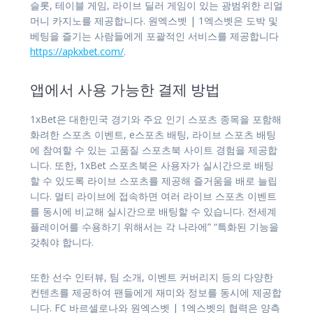
슬롯, 테이블 게임, 라이브 딜러 게임이 있는 광범위한 리얼
머니 카지노를 제공합니다. 원엑스벳 | 1엑스벳은 도박 및
베팅을 즐기는 사람들에게 포괄적인 서비스를 제공합니다
https://apkxbet.com/
.
앱에서 사용 가능한 결제 방법
1xBet은 대한민국 경기와 주요 인기 스포츠 종목을 포함해
화려한 스포츠 이벤트, e스포츠 배팅, 라이브 스포츠 배팅
에 참여할 수 있는 고품질 스포츠북 사이트 경험을 제공합
니다. 또한, 1xBet 스포츠북은 사용자가 실시간으로 배팅
할 수 있도록 라이브 스포츠를 제공해 즐거움을 배로 늘립
니다. 멀티 라이브에 접속하면 여러 라이브 스포츠 이벤트
를 동시에 비교해 실시간으로 배팅할 수 있습니다. 전세계
플레이어를 수용하기 위해서는 각 나라에” “특화된 기능을
갖춰야 합니다.
또한 선수 인터뷰, 팀 소개, 이벤트 커버리지 등의 다양한
컨텐츠를 제공하여 팬들에게 재미와 정보를 동시에 제공합
니다. FC 바르셀로나와 원엑스벳 | 1엑스벳의 협력은 양측