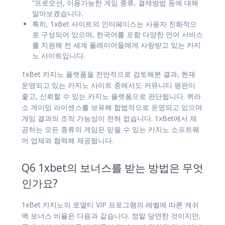
“프로모션, 이용가능한 게임 종류, 결제방법 등에 대해
알아보겠습니다.
특히, 1xBet 사이트의 인터페이스는 사용자 친화적으
로 구성되어 있으며, 한국어를 포함 다양한 언어 서비스
를 지원해 전 세계 플레이어들에게 사랑받고 있는 카지
노 사이트입니다.
1xBet 카지노 플랫폼을 전반적으로 검토해본 결과, 현재
운영되고 있는 카지노 사이트 중에서도 커뮤니티 평판이
좋고, 신뢰할 수 있는 카지노 플랫폼으로 판단됩니다. 퀴라
소 게이밍 라이센스를 보유해 합법적으로 운영되고 있으며
게임 결과의 조작 가능성이 전혀 없습니다. 1xBet에서 제
공하는 모든 종류의 게임은 믿을 수 있는 카지노 소프트웨
어 업체와 협력해 제공됩니다.
Q6 1xbet의 보너스를 받는 방법은 무엇
인가요?
1xBet 카지노의 로열티 VIP 프로그램의 레벨에 따른 캐쉬
백 보너스 비율은 다음과 같습니다. 정말 당연한 것이지만,