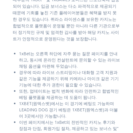
되어 있습니다. 입금 보너스는 다소 파격적으로 제공되기
때문에 기회를 놓친 기존 플레이어분들은 혜택을 받지 못
한 경우도 있습니다. 퀴라소 라이센스를 보유한 카지노는
합법적으로 플랫폼이 운영될 뿐만 아니라 다른 기관으로부
터 정기적인 규제 및 엄격한 감사를 받아 해당 카지노 사이
트가 안정적으로 운영된다는 것을 보장합니다.
1xBet는 오른쪽 하단에 자주 묻는 질문 페이지를 안내
하고, 동시에 온라인 컨설턴트에 문의할 수 있는 라이브
채팅 옵션을 마련해 두었습니다.
경우에 따라 라이브 스트리밍이나 대화형 고객 지원과
같은 기능을 제공하기 위해 카메라나 마이크 같은 기기
기능에 대한 추가 권한이 필요할 수 있습니다.
또한, 업데이트는 법적 변화에 따라 안전하고 합법적인
베팅 플랫폼을 제공하는 데 도움이 됩니다.
1XBET(원엑스벳)에서는 이 경기에 베팅도 가능하며
LEADING DOG 경기 베팅은 1XBET(원엑스벳)과 더불
어 3곳에서만 가능합니다.
이번 페이지에서는 1xBet의 전반적인 카지노 후기와
장점과 단점, 회원가입 절차, 제공하고 있는 보너스 및”