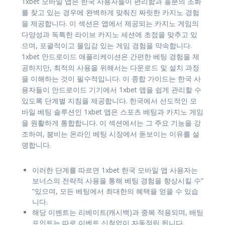
1xbet 모바일 앱은 한국 사용자들이 편리함과 흥분의 조화
를 찾고 있는 경우에 완벽하게 맞춰진 짜릿한 카지노 경험
을 제공합니다. 이 섹션은 앱에서 제공되는 카지노 게임의
다양성과 독특한 라이브 카지노 세션에 초점을 맞추고 있
으며, 포괄적이고 몰입감 있는 게임 경험을 약속합니다.
1xbet 안드로이드 애플리케이션은 간편한 베팅 경험을 제
공하지만, 최적의 사용을 위해서는 다운로드 및 설치 과정
을 이해하는 것이 필수적입니다. 이 종합 가이드는 한국 사
용자들이 안드로이드 기기에서 1xbet 앱을 쉽게 관리할 수
있도록 단계별 지침을 제공합니다. 한국에서 선도적인 모
바일 베팅 솔루션인 1xbet 앱은 스포츠 베팅과 카지노 게임
을 원활하게 통합합니다. 이 섹션에서는 그 주요 기능을 강
조하여, 붐비는 온라인 베팅 시장에서 돋보이는 이유를 설
명합니다.
이러한 단계를 따르면 1xbet 한국 모바일 앱 사용자는
보너스의 전략적 사용을 통해 베팅 경험을 향상시킬 수”
“있으며, 모든 베팅에서 최대한의 혜택을 얻을 수 있습
니다.
해당 이벤트는 리베이트(캐시백)과 중복 적용되며, 배팅
포인트는 따로 이벤트 신청없이 자동적립 됩니다.