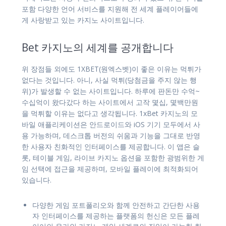
포함 다양한 언어 서비스를 지원해 전 세계 플레이어들에
게 사랑받고 있는 카지노 사이트입니다.
Bet 카지노의 세계를 공개합니다
위 장점들 외에도 1XBET(원엑스벳)이 좋은 이유는 먹튀가
없다는 것입니다. 아니, 사실 먹튀(당첨금을 주지 않는 행
위)가 발생할 수 없는 사이트입니다. 하루에 판돈만 수억~
수십억이 왔다갔다 하는 사이트에서 고작 몇십, 몇백만원
을 먹튀할 이유는 없다고 생각됩니다. 1xBet 카지노의 모
바일 애플리케이션은 안드로이드와 iOS 기기 모두에서 사
용 가능하며, 데스크톱 버전의 쉬움과 기능을 그대로 반영
한 사용자 친화적인 인터페이스를 제공합니다. 이 앱은 슬
롯, 테이블 게임, 라이브 카지노 옵션을 포함한 광범위한 게
임 선택에 접근을 제공하며, 모바일 플레이에 최적화되어
있습니다.
다양한 게임 포트폴리오와 함께 안전하고 간단한 사용
자 인터페이스를 제공하는 플랫폼의 헌신은 모든 플레