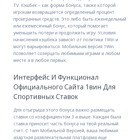
TV. Кэшбек – как форма бонуса, также которой
игрокам возвращается определенный процент
проигранных средств. Это либо быть еженедельный
или ежемесячный бонус, который помогает
уменьшить потери и продолжить игру. Условия
начисления кэшбека зависят от политики 1Win и
могут варьироваться. Мобильная версия 1Win
позволяет созерцать любимыми играми и любом
месте а в любое первых.
Интерфейс И Функционал
Официального Сайта 1вин Для
Спортивных Ставок
Для отыгрыша этого бонуса важно размещать
ставки со коэффициентом 3 а выше. Каждая была
ставка приносит часть бонуса на твой реальный
счет. С 1win Мобильной Версией, ваша любимая
азартная развлекательная платформа еще