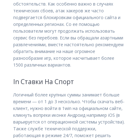
обстоятельств. Как особенно важно в случаях
технических сбоев, атак хакеров же часто
подвергается блокировкам официального сайта и
определенных регионах. Со ее помощью
пользователи могут продолжать использовать
сервис без перебоев. Если вы обращали азартными
развлечениями, вместе настоятельно рекомендуем
обратить внимание на наше огромное
разнообразие игр, которое насчитывает более
1500 различных вариантов.
In Ставки На Спорт
Логичный более крупных суммы занимает больше
времени ― от 1 до 3 несколько. Чтобы скачать веб-
клиент, нужно войти в 1win на официальном сайте,
кликнуть вопреки иконке Андроид например iOS (в
варьируется от операционной системы устройства).
Также службе технической поддержки,
работающая в режиме 24/7, поможет решить