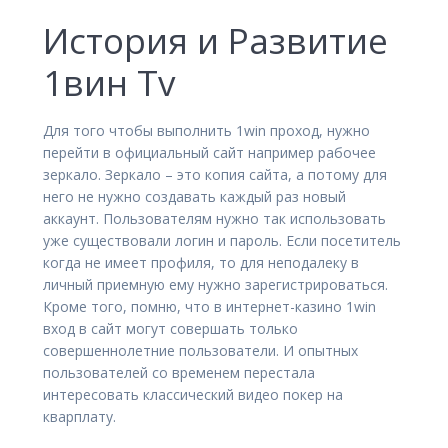
История и Развитие
1вин Tv
Для того чтобы выполнить 1win проход, нужно
перейти в официальный сайт например рабочее
зеркало. Зеркало – это копия сайта, а потому для
него не нужно создавать каждый раз новый
аккаунт. Пользователям нужно так использовать
уже существовали логин и пароль. Если посетитель
когда не имеет профиля, то для неподалеку в
личный приемную ему нужно зарегистрироваться.
Кроме того, помню, что в интернет-казино 1win
вход в сайт могут совершать только
совершеннолетние пользователи. И опытных
пользователей со временем перестала
интересовать классический видео покер на
кварплату.