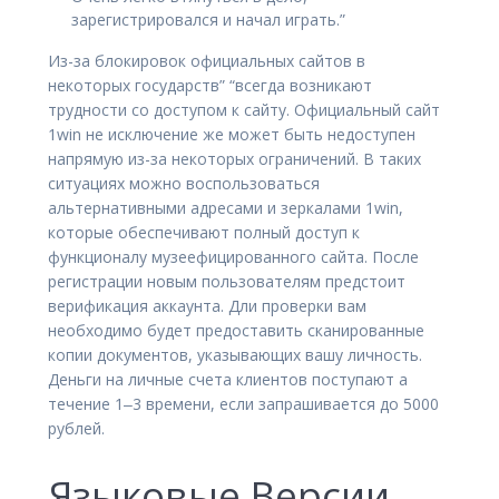
зарегистрировался и начал играть.”
Из-за блокировок официальных сайтов в
некоторых государств” “всегда возникают
трудности со доступом к сайту. Официальный сайт
1win не исключение же может быть недоступен
напрямую из-за некоторых ограничений. В таких
ситуациях можно воспользоваться
альтернативными адресами и зеркалами 1win,
которые обеспечивают полный доступ к
функционалу музеефицированного сайта. После
регистрации новым пользователям предстоит
верификация аккаунта. Дли проверки вам
необходимо будет предоставить сканированные
копии документов, указывающих вашу личность.
Деньги на личные счета клиентов поступают а
течение 1‒3 времени, если запрашивается до 5000
рублей.
Языковые Версии