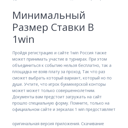
Минимальный
Размер Ставки В
1win
Пройдя регистрацию и сайте 1win Россия также
может принимать участие в турнирах. При этом
объединиться к событию нельзя бесплатно, так а
площадка не взяв плату за проход. Так что раз
сможет выбрать который вариант, который но по
душе. Учтите, что игрок букмекерской конторы
может может только совершеннолетним.
Документы вам предстоит загружать на сайт
прошло специальную форму. Помните, только на
официальном сайте и зеркалах 1 win предоставляет
оригинальная версия приложения. Скачивание