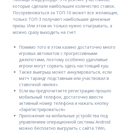
которые сделали наибольшее количество ставок.
Посоревноваться за ТОП-10 может все желающие,
только ТОП-3 получают наибольшие денежные
призы. Или этом их только нужно отыгрывать, а
можно сразу выходить на счет.
Помимо того в этом казино достаточно много
игровых автоматов с прогрессивными
джекпотами, поэтому особенно удачливые
игроки могут сорвать здесь настоящий куш.
Также выигрыш может аннулироваться, если
матч тарандг подставным или участвовал в
ставочной «вилке».
Если вы предпочитаете регистрацию прошло
мобильный телефон, достаточно ввести
активный номер телефона и нажать кнопку
«Зарегистрироваться».
Приложение на мобильные устройства под
управлением операционной системы Android
можно бесплатно выгрузить с сайта 1Win,