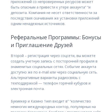
приложений со непроверенных ресурсов может
быть опасным а привести к утере аккаунта” “и
депозита. Компания не несет ответственности за
последствия скачивания же установки приложений
одним ненадежных источников.
Реферальные Программы: Бонусы
и Приглашение Друзей
Второй – регистрация через соцсети, вы можете
создать учетную запись с посторонней профиля в
знаменитых социальных сетях. Событие аккаунта
доступно же по e-mail или через социальную сеть.
Альтернативные варианты радиосвязь с
техподдержкой ― телефон горячей кубуров и
электронная почта.
Букмекер и Казино 1win входит в” “количество
немногих международных контор, популярных на