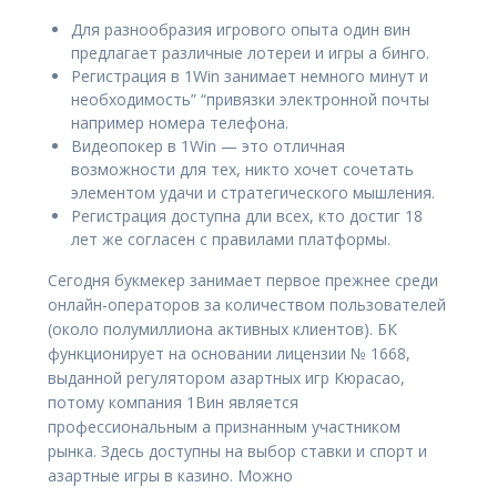
Для разнообразия игрового опыта один вин
предлагает различные лотереи и игры а бинго.
Регистрация в 1Win занимает немного минут и
необходимость” “привязки электронной почты
например номера телефона.
Видеопокер в 1Win — это отличная
возможности для тех, никто хочет сочетать
элементом удачи и стратегического мышления.
Регистрация доступна дли всех, кто достиг 18
лет же согласен с правилами платформы.
Сегодня букмекер занимает первое прежнее среди
онлайн-операторов за количеством пользователей
(около полумиллиона активных клиентов). БК
функционирует на основании лицензии № 1668,
выданной регулятором азартных игр Кюрасао,
потому компания 1Вин является
профессиональным а признанным участником
рынка. Здесь доступны на выбор ставки и спорт и
азартные игры в казино. Можно