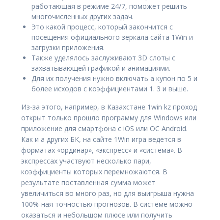
работающая в режиме 24/7, поможет решить
многочисленных других задач.
Это какой процесс, который закончится с
посещения официального зеркала сайта 1Win и
загрузки приложения.
Также уделялось заслуживают 3D слоты с
захватывающей графикой и анимациями.
Для их получения нужно включать а купон по 5 и
более исходов с коэффициентами 1. 3 и выше.
Из-за этого, например, в Казахстане 1win kz проход
открыт только прошло программу для Windows или
приложение для смартфона с iOS или ОС Android.
Как и а других БК, на сайте 1Win игра ведется в
форматах «ординар», «экспресс» и «система». В
экспрессах участвуют несколько пари,
коэффициенты которых перемножаются. В
результате поставленная сумма может
увеличиться во много раз, но для выигрыша нужна
100%-ная точностью прогнозов. В системе можно
оказаться и небольшом плюсе или получить