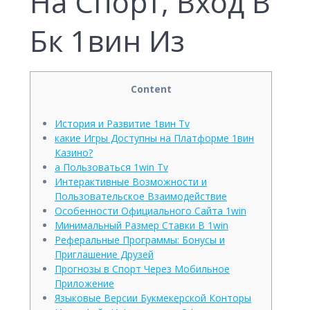
На Спорт, Вход В
Бк 1вин Из
Content
История и Развитие 1вин Tv
какие Игры Доступны на Платформе 1вин
Казино?
а Пользоваться 1win Tv
Интерактивные Возможности и
Пользовательское Взаимодействие
Особенности Официального Сайта 1win
Минимальный Размер Ставки В 1win
Реферальные Программы: Бонусы и
Приглашение Друзей
Прогнозы в Спорт Через Мобильное
Приложение
Языковые Версии Букмекерской Конторы