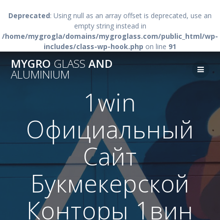
Deprecated
: Using null as an array offset is deprecated, use an
empty string instead in
/home/mygrogla/domains/mygroglass.com/public_html/wp-
includes/class-wp-hook.php
on line
91
Skip
MYGRO
GLASS
AND
to
ALUMINIUM
content
1win
Официальный
Сайт
Букмекерской
Конторы 1вин