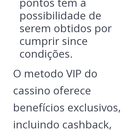
pontos tem a
possibilidade de
serem obtidos por
cumprir since
condições.
O metodo VIP do
cassino oferece
benefícios exclusivos,
incluindo cashback,