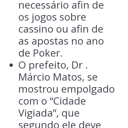
necessário afin de
os jogos sobre
cassino ou afin de
as apostas no ano
de Poker.
O prefeito, Dr .
Márcio Matos, se
mostrou empolgado
com o “Cidade
Vigiada”, que
segundo ele deve