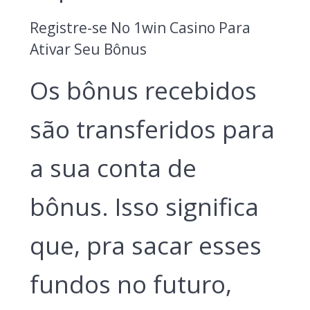
Registre-se No 1win Casino Para
Ativar Seu Bônus
Os bônus recebidos
são transferidos para
a sua conta de
bônus. Isso significa
que, pra sacar esses
fundos no futuro,