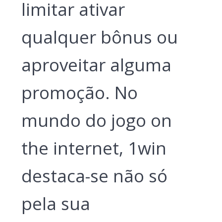
limitar ativar
qualquer bônus ou
aproveitar alguma
promoção. No
mundo do jogo on
the internet, 1win
destaca-se não só
pela sua