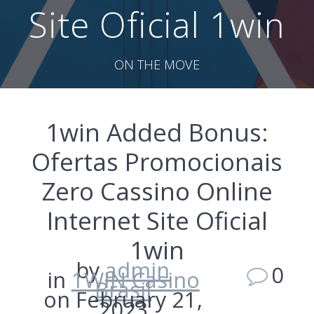
Site Oficial 1win
ON THE MOVE
1win Added Bonus:
Ofertas Promocionais
Zero Cassino Online
Internet Site Oficial
1win
by
admin
0
in
1WIN Casino
Brasil
on February 21,
2023