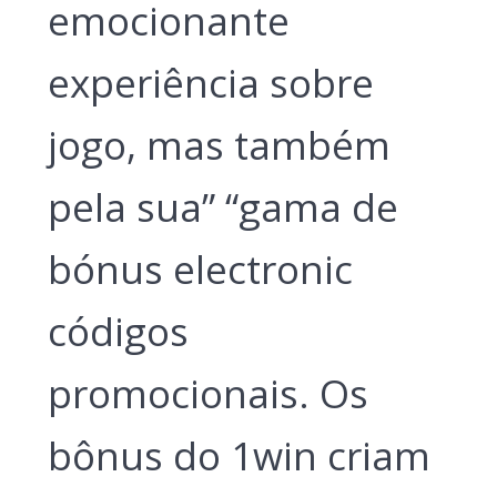
emocionante
experiência sobre
jogo, mas também
pela sua” “gama de
bónus electronic
códigos
promocionais. Os
bônus do 1win criam