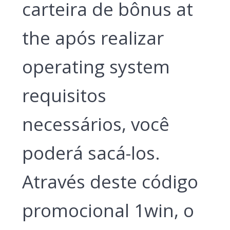
carteira de bônus at
the após realizar
operating system
requisitos
necessários, você
poderá sacá-los.
Através deste código
promocional 1win, o