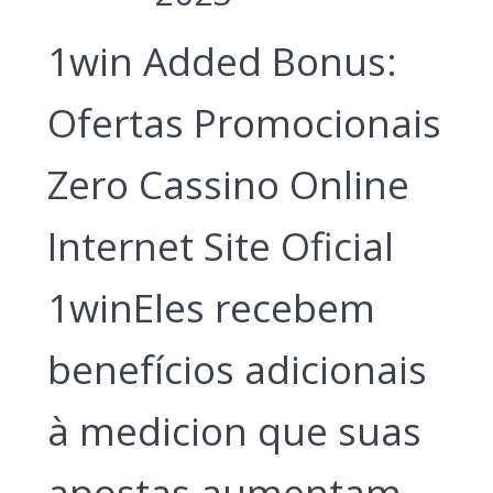
1win Added Bonus:
Ofertas Promocionais
Zero Cassino Online
Internet Site Oficial
1win
Eles recebem
benefícios adicionais
à medicion que suas
apostas aumentam.