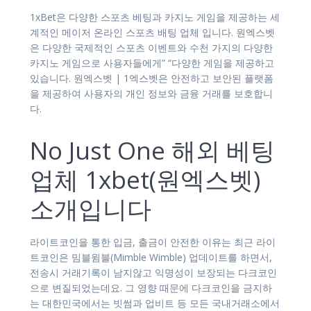
1xBet은 다양한 스포츠 베팅과 카지노 게임을 제공하는 세
계적인 메이저 온라인 스포츠 배팅 업체 입니다. 원엑스벳
은 다양한 국제적인 스포츠 이벤트와 수천 가지의 다양한
카지노 게임으로 사용자들에게” “다양한 게임을 제공하고
있습니다. 원엑스벳 | 1엑스벳은 안전하고 보안된 플랫폼
을 제공하여 사용자의 개인 정보와 금융 거래를 보호합니
다.
No Just One 해외 베팅
업체 1xbet(원엑스벳)
소개입니다
라이트코인을 통한 입금, 출금이 안전한 이유는 최근 라이
트코인은 밈블윔블(Mimble Wimble) 업데이트를 하면서,
전송시 거래기록이 남지않고 익명성이 보장되는 다크코인
으로 변질되었는데요. 그 영향 때문에 다크코인을 금지하
는 대한민국에서는 빗썸과 업비트 등 모든 국내거래소에서