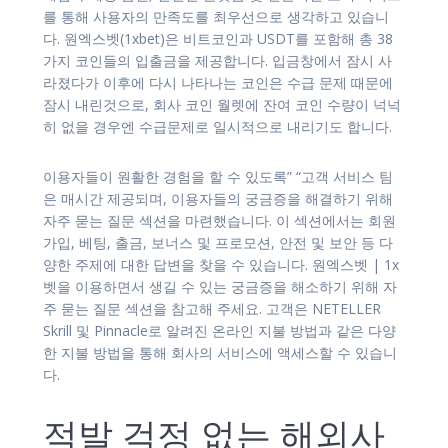
를 통해 사용자의 만족도를 최우선으로 생각하고 있습니
다. 원엑스벳(1xbet)은 비트코인과 USDT를 포함해 총 38
가지 코인들의 입출금을 제공합니다. 입금창에서 잠시 사
라졌다가 이후에 다시 나타나는 코인은 수급 문제 때문에
잠시 내린것으로, 회사 코인 월렛에 잔여 코인 수량이 넉넉
히 없을 경우엔 수급문제로 일시적으로 내리기도 합니다.
이용자들이 원활한 경험을 할 수 있도록” “고객 서비스 팀
은 매시간 제공되며, 이용자들의 궁금증을 해결하기 위해
자주 묻는 질문 섹션을 마련했습니다. 이 섹션에서는 회원
가입, 베팅, 출금, 보너스 및 프로모션, 안전 및 보안 등 다
양한 주제에 대한 답변을 찾을 수 있습니다. 원엑스벳 | 1x
벳을 이용하면서 생길 수 있는 궁금증을 해소하기 위해 자
주 묻는 질문 섹션을 참고해 주세요. 고객은 NETELLER
Skrill 및 Pinnacle로 알려진 온라인 지불 방법과 같은 다양
한 지불 방법을 통해 회사의 서비스에 액세스할 수 있습니
다.
적발 걱정 없는 해외사