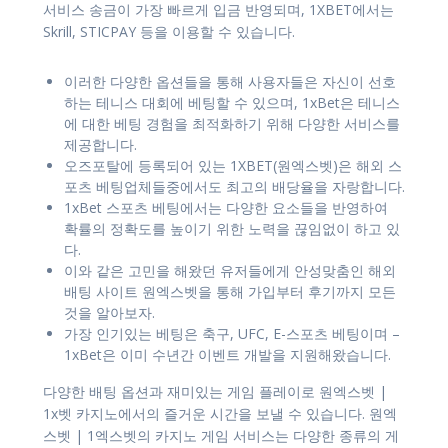
서비스 송금이 가장 빠르게 입금 반영되며, 1XBET에서는
Skrill, STICPAY 등을 이용할 수 있습니다.
이러한 다양한 옵션들을 통해 사용자들은 자신이 선호
하는 테니스 대회에 베팅할 수 있으며, 1xBet은 테니스
에 대한 베팅 경험을 최적화하기 위해 다양한 서비스를
제공합니다.
오즈포탈에 등록되어 있는 1XBET(원엑스벳)은 해외 스
포츠 베팅업체들중에서도 최고의 배당율을 자랑합니다.
1xBet 스포츠 베팅에서는 다양한 요소들을 반영하여
확률의 정확도를 높이기 위한 노력을 끊임없이 하고 있
다.
이와 같은 고민을 해왔던 유저들에게 안성맞춤인 해외
배팅 사이트 원엑스벳을 통해 가입부터 후기까지 모든
것을 알아보자.
가장 인기있는 베팅은 축구, UFC, E-스포츠 베팅이며 –
1xBet은 이미 수년간 이벤트 개발을 지원해왔습니다.
다양한 배팅 옵션과 재미있는 게임 플레이로 원엑스벳 |
1x벳 카지노에서의 즐거운 시간을 보낼 수 있습니다. 원엑
스벳 | 1엑스벳의 카지노 게임 서비스는 다양한 종류의 게