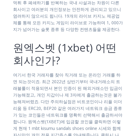
먹튀 후 폐쇄하기를 반복하는 국내 사설과는 차원이 다른
회사이고 여러분의 개인정보는 안전하게 관리되고 있으니
염려하지 않으셔도 됩니다. 19개의 라이브 카지노 제공업
체를 통해 모든 카지노 게임이 라이브로 가능하며 1, 000가
지가 넘어가는 슬롯 종류 등 다양한 컨텐츠들을 제공한다.
원엑스벳 (1xbet) 어떤
회사인가?
여기서 한국 거래자를 찾아 직거래 또는 온라인 거래를 하
면 되는것이죠. 최근 2022년 상반기부터 국내거래소의 트
래블룰이 적용되면서 본인 인증이 된 해외거래소만 입금이
가능해졌고, 개인 지갑이나 제 3자에게 출금하는것은 불가
능해져버렸죠. 다만 주의하실점은 비트코인이나 리플 이더
리움 등 ERC20, BEP20 같은 여러가지 네트워크 송금 종류
가 있는 코인들은 네트워크를 명확히 선택해서 출금하셔야
합니다. 원엑스벳(1XBET)에 입금할 코인을 클릭하면 이렇
게 현재 1 mbt kisumu sandals shoes online 시세와 함께
자신만의 개인 전용 지갑주소를 안내해줍니다. 클릭시 나