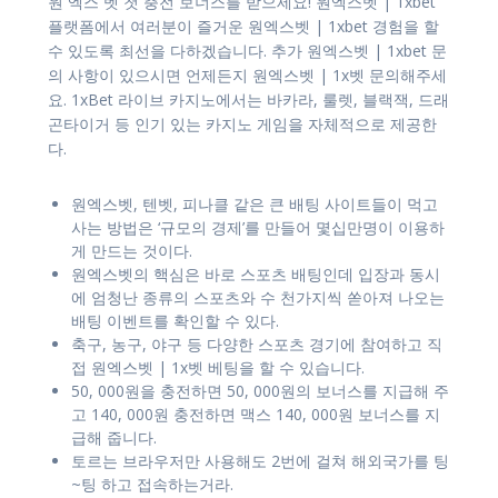
원 엑스 벳 첫 충전 보너스를 받으세요! 원엑스벳 | 1xbet
플랫폼에서 여러분이 즐거운 원엑스벳 | 1xbet 경험을 할
수 있도록 최선을 다하겠습니다. 추가 원엑스벳 | 1xbet 문
의 사항이 있으시면 언제든지 원엑스벳 | 1x벳 문의해주세
요. 1xBet 라이브 카지노에서는 바카라, 룰렛, 블랙잭, 드래
곤타이거 등 인기 있는 카지노 게임을 자체적으로 제공한
다.
원엑스벳, 텐벳, 피나클 같은 큰 배팅 사이트들이 먹고
사는 방법은 ‘규모의 경제’를 만들어 몇십만명이 이용하
게 만드는 것이다.
원엑스벳의 핵심은 바로 스포츠 배팅인데 입장과 동시
에 엄청난 종류의 스포츠와 수 천가지씩 쏟아져 나오는
배팅 이벤트를 확인할 수 있다.
축구, 농구, 야구 등 다양한 스포츠 경기에 참여하고 직
접 원엑스벳 | 1x벳 베팅을 할 수 있습니다.
50, 000원을 충전하면 50, 000원의 보너스를 지급해 주
고 140, 000원 충전하면 맥스 140, 000원 보너스를 지
급해 줍니다.
토르는 브라우저만 사용해도 2번에 걸쳐 해외국가를 팅
~팅 하고 접속하는거라.