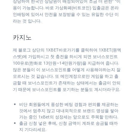
상당하여 한국인 상담원이 배정되어있어 조금 더 편한” “이
용이 가능합니다. 바로 가상화폐(비트코인) 입출금은 온라
인배팅에 있어서 안전을 보장받을 수 있는 유일한 수단 이
라는 것 입니다.
카지노
제 블로그 상단의 1XBET바로가기를 클릭하여 1XBET(원엑
스벳)에 가입하시고 첫 충전을 하시게 되면 보너스포인트
100유로(한화로 13만원~14만원가량)을 지급하여 줍니다.
많은 분들이 이 보너스포인트를 어떻게 사용해야하는지 잘
모르시는 것 같습니다. 또 메인계정으로만 게임을 하고 출
금할 때 보너스포인트가 존재하는 상태에서는 출금이 안되
기 때문에 보너스포인트를 포기하는 분들도 계시더라구요.
비단 회원들에게 풍성한 베팅 경험과 편의를 제공하는
것에서 멈추지 않고 대내외적으로 브랜드 명성을 쌓아
가는 중인 1xBet의 성장세는 앞으로도 주목할 만하다.
출금 신청 넣은 후에, 신청 금액이 계좌로 송금될 때까
지 기다리세요.