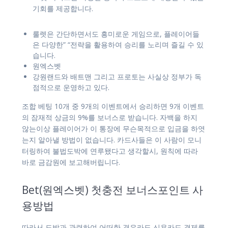
기회를 제공합니다.
룰렛은 간단하면서도 흥미로운 게임으로, 플레이어들
은 다양한” “전략을 활용하여 승리를 노리며 즐길 수 있
습니다.
원엑스벳
강원랜드와 배트맨 그리고 프로토는 사실상 정부가 독
점적으로 운영하고 있다.
조합 베팅 10개 중 9개의 이벤트에서 승리하면 9개 이벤트
의 잠재적 상금의 9%를 보너스로 받습니다. 자백을 하지
않는이상 플레이어가 이 통장에 무슨목적으로 입금을 하엿
는지 알아낼 방법이 없습니다. 카드사들은 이 사람이 모니
터링하여 불법도박에 연루됐다고 생각할시, 원칙에 따라
바로 금감원에 보고해버립니다.
Bet(원엑스벳) 첫충전 보너스포인트 사
용방법
따라서 도박과 관련하여 어떠한 경우라도 신용카드 결제를