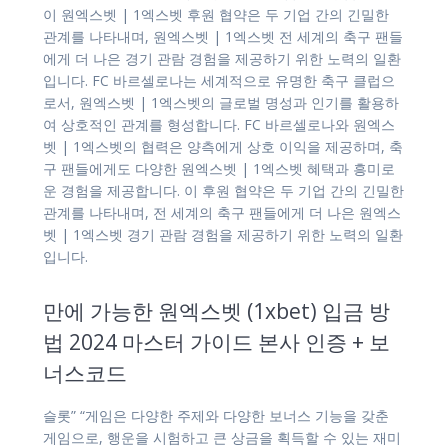
이 원엑스벳 | 1엑스벳 후원 협약은 두 기업 간의 긴밀한
관계를 나타내며, 원엑스벳 | 1엑스벳 전 세계의 축구 팬들
에게 더 나은 경기 관람 경험을 제공하기 위한 노력의 일환
입니다. FC 바르셀로나는 세계적으로 유명한 축구 클럽으
로서, 원엑스벳 | 1엑스벳의 글로벌 명성과 인기를 활용하
여 상호적인 관계를 형성합니다. FC 바르셀로나와 원엑스
벳 | 1엑스벳의 협력은 양측에게 상호 이익을 제공하며, 축
구 팬들에게도 다양한 원엑스벳 | 1엑스벳 혜택과 흥미로
운 경험을 제공합니다. 이 후원 협약은 두 기업 간의 긴밀한
관계를 나타내며, 전 세계의 축구 팬들에게 더 나은 원엑스
벳 | 1엑스벳 경기 관람 경험을 제공하기 위한 노력의 일환
입니다.
만에 가능한 원엑스벳 (1xbet) 입금 방
법 2024 마스터 가이드 본사 인증 + 보
너스코드
슬롯” “게임은 다양한 주제와 다양한 보너스 기능을 갖춘
게임으로, 행운을 시험하고 큰 상금을 획득할 수 있는 재미