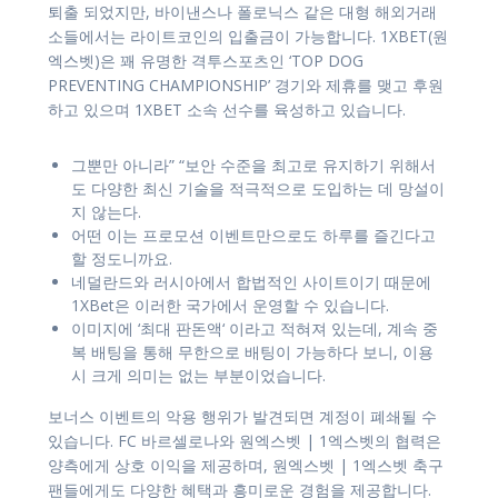
퇴출 되었지만, 바이낸스나 폴로닉스 같은 대형 해외거래
소들에서는 라이트코인의 입출금이 가능합니다. 1XBET(원
엑스벳)은 꽤 유명한 격투스포츠인 ‘TOP DOG
PREVENTING CHAMPIONSHIP’ 경기와 제휴를 맺고 후원
하고 있으며 1XBET 소속 선수를 육성하고 있습니다.
그뿐만 아니라” “보안 수준을 최고로 유지하기 위해서
도 다양한 최신 기술을 적극적으로 도입하는 데 망설이
지 않는다.
어떤 이는 프로모션 이벤트만으로도 하루를 즐긴다고
할 정도니까요.
네덜란드와 러시아에서 합법적인 사이트이기 때문에
1XBet은 이러한 국가에서 운영할 수 있습니다.
이미지에 ‘최대 판돈액‘ 이라고 적혀져 있는데, 계속 중
복 배팅을 통해 무한으로 배팅이 가능하다 보니, 이용
시 크게 의미는 없는 부분이었습니다.
보너스 이벤트의 악용 행위가 발견되면 계정이 폐쇄될 수
있습니다. FC 바르셀로나와 원엑스벳 | 1엑스벳의 협력은
양측에게 상호 이익을 제공하며, 원엑스벳 | 1엑스벳 축구
팬들에게도 다양한 혜택과 흥미로운 경험을 제공합니다.