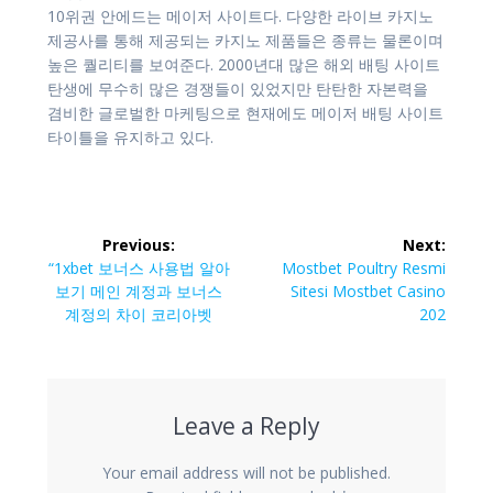
10위권 안에드는 메이저 사이트다. 다양한 라이브 카지노
제공사를 통해 제공되는 카지노 제품들은 종류는 물론이며
높은 퀄리티를 보여준다. 2000년대 많은 해외 배팅 사이트
탄생에 무수히 많은 경쟁들이 있었지만 탄탄한 자본력을
겸비한 글로벌한 마케팅으로 현재에도 메이저 배팅 사이트
타이틀을 유지하고 있다.
Post
Previous:
Next:
navigation
Previous
Next
“1xbet 보너스 사용법 알아
Mostbet Poultry Resmi
post:
post:
보기 메인 계정과 보너스
Sitesi Mostbet Casino
계정의 차이 코리아벳
202
Leave a Reply
Your email address will not be published.