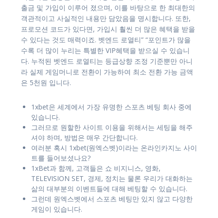
출금 및 가입이 이루어 졌으며, 이를 바탕으로 한 최대한의
객관적이고 사실적인 내용만 담았음을 명시합니다. 또한,
프로모션 코드가 있다면, 가입시 훨씬 더 많은 혜택을 받을
수 있다는 것도 매력이죠. ​벳엔드 로열티” “포인트가 많을
수록 더 많이 누리는 특별한 VIP혜택을 받으실 수 있습니
다. 누적된 벳엔드 로열티는 등급상향 조정 기준뿐만 아니
라 실제 게임머니로 전환이 가능하여 최소 전환 가능 금액
은 5천원 입니다.
1xbet은 세계에서 가장 유명한 스포츠 베팅 회사 중에
있습니다.
그러므로 원할한 사이트 이용을 위해서는 세팅을 해주
셔야 하며, 방법은 매우 간단합니다.
여러분 혹시 1xbet(원엑스벳)이라는 온라인카지노 사이
트를 들어보셨나요?
1xBet과 함께, 고객들은 쇼 비지니스, 영화,
TELEVISION SET, 경제, 정치는 물론 우리가 대화하는
삶의 대부분의 이벤트들에 대해 베팅할 수 있습니다.
그런데 원엑스벳에서 스포츠 베팅만 있지 않고 다양한
게임이 있습니다.