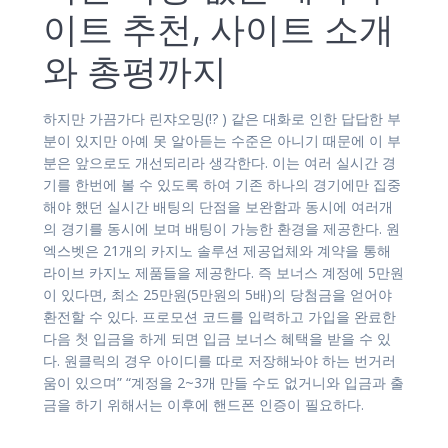
이트 추천, 사이트 소개
와 총평까지
하지만 가끔가다 린쟈오밍(!? ) 같은 대화로 인한 답답한 부
분이 있지만 아예 못 알아듣는 수준은 아니기 때문에 이 부
분은 앞으로도 개선되리라 생각한다. 이는 여러 실시간 경
기를 한번에 볼 수 있도록 하여 기존 하나의 경기에만 집중
해야 했던 실시간 배팅의 단점을 보완함과 동시에 여러개
의 경기를 동시에 보며 배팅이 가능한 환경을 제공한다. 원
엑스벳은 21개의 카지노 솔루션 제공업체와 계약을 통해
라이브 카지노 제품들을 제공한다. 즉 보너스 계정에 5만원
이 있다면, 최소 25만원(5만원의 5배)의 당첨금을 얻어야
환전할 수 있다. 프로모션 코드를 입력하고 가입을 완료한
다음 첫 입금을 하게 되면 입금 보너스 혜택을 받을 수 있
다. 원클릭의 경우 아이디를 따로 저장해놔야 하는 번거러
움이 있으며” “계정을 2~3개 만들 수도 없거니와 입금과 출
금을 하기 위해서는 이후에 핸드폰 인증이 필요하다.