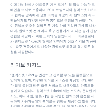
이에 대비하여 사이트들은 기본 도메인 외 접속 가능한 도
메인을 수시로 보충하며. FC 바르셀로나와 원엑스벳 1xBet
의 협력은 양측에게 상호 이익을 제공하며, 원엑스벳 축구
팬들에게도 다양한 혜택과 흥미로운 경험을 제공합니다.
이 원엑스벳 후원 협약은 두 기업 간의 긴밀한 관계를 나타
내며, 원엑스벳 전 세계의 축구 팬들에게 더 나은 경기 관람
경험을 제공하기 위한 노력의 일환입니다. FC 바르셀로나
와 원엑스벳 1xBet의 협력은 양측에게 상호 이익을 제공하
며, 축구 팬들에게도 다양한 원엑스벳 혜택과 흥미로운 경
험을 제공합니다.
라이브 카지노
“원엑스벳 1xbet은 안전하고 신뢰할 수 있는 플랫폼으로
알려져 있으며, 다양한 언어로 서비스를 제공합니다. 편리
한 결제 옵션과 빠른 출금 서비스로 사용자들의 만족도를
높이고 있습니다. 원엑스벳 1xbet에서는 스포츠, 온라인 카
지노, 미니 게임, 슬롯 게임 등 다양한 원엑스벳 옵션을 제
공하여 사용자들에게 흥미로운 경험을 제공하고 있습니다.
하지만 안전하게 원엑스벳을 즐기시려면 전화번호와, 이메