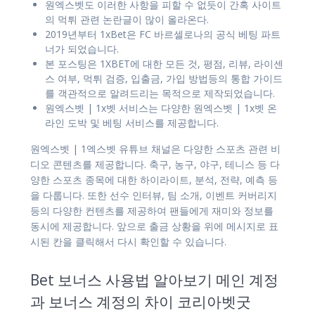
원엑스벳도 이러한 사항을 피할 수 없듯이 간혹 사이트
의 먹튀 관련 논란글이 많이 올라온다.
2019년부터 1xBet은 FC 바르셀로나의 공식 베팅 파트
너가 되었습니다.
본 포스팅은 1XBET에 대한 모든 것, 평점, 리뷰, 라이센
스 여부, 먹튀 검증, 입출금, 가입 방법등의 통합 가이드
를 객관적으로 알려드리는 목적으로 제작되었습니다.
원엑스벳 | 1x벳 서비스는 다양한 원엑스벳 | 1x벳 온
라인 도박 및 베팅 서비스를 제공합니다.
원엑스벳 | 1엑스벳 유튜브 채널은 다양한 스포츠 관련 비
디오 콘텐츠를 제공합니다. 축구, 농구, 야구, 테니스 등 다
양한 스포츠 종목에 대한 하이라이트, 분석, 전략, 예측 등
을 다룹니다. 또한 선수 인터뷰, 팀 소개, 이벤트 커버리지
등의 다양한 컨텐츠를 제공하여 팬들에게 재미와 정보를
동시에 제공합니다. 앞으로 출금 상황을 위에 메시지로 표
시된 칸을 클릭해서 다시 확인할 수 있습니다.
Bet 보너스 사용법 알아보기 메인 계정
과 보너스 계정의 차이 코리아벳굿