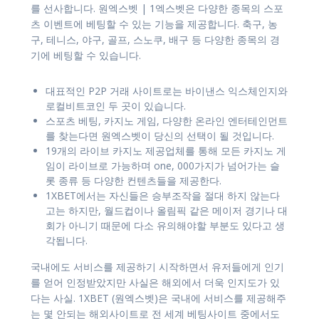
를 선사합니다. 원엑스벳 | 1엑스벳은 다양한 종목의 스포
츠 이벤트에 베팅할 수 있는 기능을 제공합니다. 축구, 농
구, 테니스, 야구, 골프, 스노쿠, 배구 등 다양한 종목의 경
기에 베팅할 수 있습니다.
대표적인 P2P 거래 사이트로는 바이낸스 익스체인지와
로컬비트코인 두 곳이 있습니다.
스포츠 베팅, 카지노 게임, 다양한 온라인 엔터테인먼트
를 찾는다면 원엑스벳이 당신의 선택이 될 것입니다.
19개의 라이브 카지노 제공업체를 통해 모든 카지노 게
임이 라이브로 가능하며 one, 000가지가 넘어가는 슬
롯 종류 등 다양한 컨텐츠들을 제공한다.
1XBET에서는 자신들은 승부조작을 절대 하지 않는다
고는 하지만, 월드컵이나 올림픽 같은 메이저 경기나 대
회가 아니기 때문에 다소 유의해야할 부분도 있다고 생
각됩니다.
국내에도 서비스를 제공하기 시작하면서 유저들에게 인기
를 얻어 인정받았지만 사실은 해외에서 더욱 인지도가 있
다는 사실. 1XBET (원엑스벳)은 국내에 서비스를 제공해주
는 몇 안되는 해외사이트로 전 세계 베팅사이트 중에서도