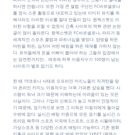
하시면 안됩니다. 또한 가장 큰 셀럽 구단인 FC바르셀로나
를 정식 스폰 활동으로 대표하고 있는데 이미지 유지를 위
해서라도 이러한 이슈를 절대 만들리 없다. 원엑스벳도 이
러한 사항을 피할 수 없듯이 간혹 사이트의 먹튀 관련 논란
글이 많이 올라온다. 원엑스벳은 FC바르셀로나, 라리가 등
세계적인 스포츠 클럽과 파트너십을 맺었다. 양방을 하든
마틴을 하든, 심지어 어떤 배팅을 하든 제재를 가하지 않는
다. 유저들에게 돈을 이빠이 뽑아야 하는 그들의 입장에서
는 당연한거지만… 애초에 하루 이용자수가 100명이 넘는
사이트가 별로 없기도 하다.
한 때 19코로나 사태로 오프라인 카지노들이 직격탄을 맞
아 온라인 카지노 이용자수는 더욱 가파른 상승을 했다. 시
스템이 워낙 크기 때문에 이해하는데 어려움이 있는 것은
사실이다. 그러나 기업의 신뢰도가 높고 자본이 안정적이
기 때문에, 장기적으로 보면 그 이득은 이용자에게 돌아갈
수밖에 없다. 실시간 배팅 지원으로 모든 경기를 실시간 스
트리밍 해주며 스포츠 이외에 E스포츠, 스포츠 시뮬레이터,
가상스포츠 등 다양한 스포츠 배팅이 가능하다. 기존 원화
입출금 수단으로 ‘은행 송금’ 밖에 없었던 1XBET (원엑스