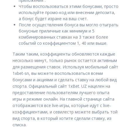
приложения”.
Чтобы воспользоваться этими бонусами, просто
используйте промо-код или внесении депозита,
а бонус будет изране на ваш счет.
После осуществления бонуса вы могло отыграть
бонусные приличные как минимум и 5
комбинированных ставках на 3 также более
событий со коэффициентом 1, 40 или выше.
Таким таким, коэффициенты обновляются каждые
несколько минут, только рынок остается активным
для размещения ставок. Используя мобильный сайт
1xbet-sn, вы можете воспользоваться всеми
бонусами и акциями и сделать ставку на любой вид
спорта. Официальный сайт 1xBet. UZ нацелен на
предоставление пользователям лучшего опыта
игры и режиме онлайн. На главной странице сайта
отображаются все live-игры, которые идут с live-
коэффициентами, и севилестр можете выбрать той
вид спорта, в который хотите сделали ставку, из
списка.