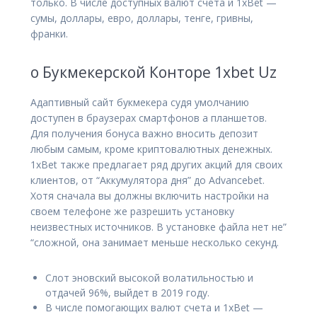
только. В числе доступных валют счета и 1xBet —
сумы, доллары, евро, доллары, тенге, гривны,
франки.
о Букмекерской Конторе 1xbet Uz
Адаптивный сайт букмекера судя умолчанию
доступен в браузерах смартфонов а планшетов.
Для получения бонуса важно вносить депозит
любым самым, кроме криптовалютных денежных.
1xBet также предлагает ряд других акций для своих
клиентов, от “Аккумулятора дня” до Advancebet.
Хотя сначала вы должны включить настройки на
своем телефоне же разрешить установку
неизвестных источников. В установке файла нет не”
“сложной, она занимает меньше несколько секунд.
Слот эновский высокой волатильностью и
отдачей 96%, выйдет в 2019 году.
В числе помогающих валют счета и 1xBet —