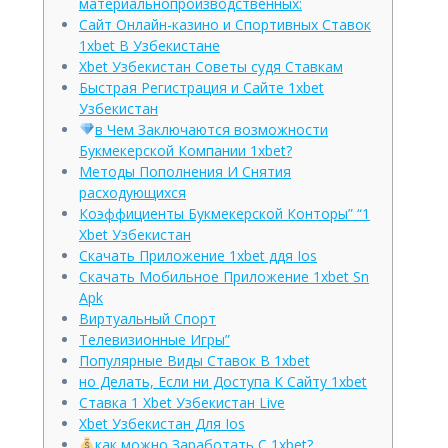
материальнопроизводственных:
Сайт Онлайн-казино и Спортивных Ставок
1xbet В Узбекистане
Xbet Узбекистан Советы судя Ставкам
Быстрая Регистрация и Сайте 1xbet
Узбекистан
в Чем Заключаются возможности
Букмекерской Компании 1xbet?
Методы Пополнения И Снятия
расходующихся
Коэффициенты Букмекерской Конторы” “1
Xbet Узбекистан
Скачать Приложение 1xbet ддя Ios
Скачать Мобильное Приложение 1xbet Sn
Apk
Виртуальный Спорт
Телевизионные Игры”
Популярные Виды Ставок В 1xbet
но Делать, Если ни Доступа К Сайту 1xbet
Ставка 1 Xbet Узбекистан Live
Xbet Узбекистан Для Ios
как можно Заработать С 1xbet?