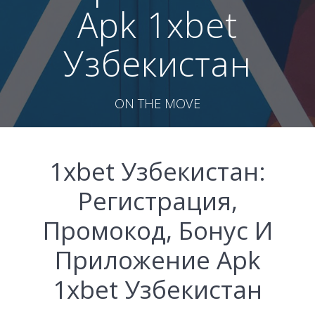
Apk 1xbet
Узбекистан
ON THE MOVE
1xbet Узбекистан:
Регистрация,
Промокод, Бонус И
Приложение Apk
1xbet Узбекистан