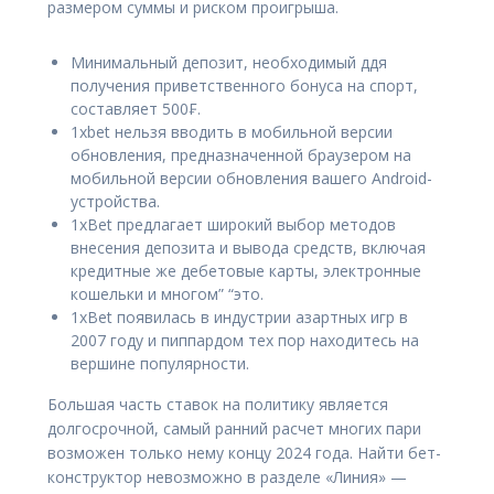
размером суммы и риском проигрыша.
Минимальный депозит, необходимый ддя
получения приветственного бонуса на спорт,
составляет 500₣.
1xbet нельзя вводить в мобильной версии
обновления, предназначенной браузером на
мобильной версии обновления вашего Android-
устройства.
1xBet предлагает широкий выбор методов
внесения депозита и вывода средств, включая
кредитные же дебетовые карты, электронные
кошельки и многом” “это.
1xBet появилась в индустрии азартных игр в
2007 году и пиппардом тех пор находитесь на
вершине популярности.
Большая часть ставок на политику является
долгосрочной, самый ранний расчет многих пари
возможен только нему концу 2024 года. Найти бет-
конструктор невозможно в разделе «Линия» —