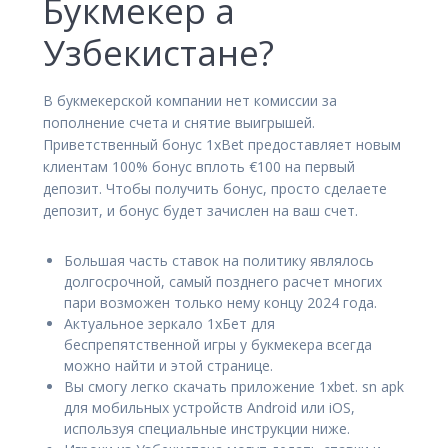
Букмекер а
Узбекистане?
В букмекерской компании нет комиссии за
пополнение счета и снятие выигрышей.
Приветственный бонус 1xBet предоставляет новым
клиентам 100% бонус вплоть €100 на первый
депозит. Чтобы получить бонус, просто сделаете
депозит, и бонус будет зачислен на ваш счет.
Большая часть ставок на политику являлось
долгосрочной, самый позднего расчет многих
пари возможен только нему концу 2024 года.
Актуальное зеркало 1хБет для
беспрепятственной игры у букмекера всегда
можно найти и этой странице.
Вы смогу легко скачать приложение 1xbet. sn apk
для мобильных устройств Android или iOS,
используя специальные инструкции ниже.