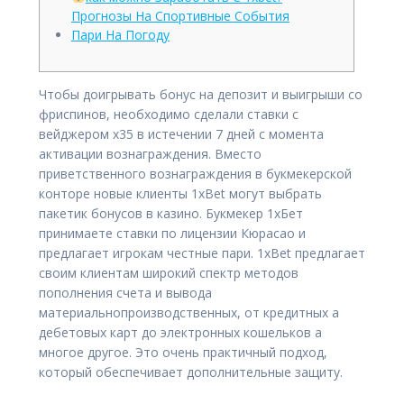
Прогнозы На Спортивные События
Пари На Погоду
Чтобы доигрывать бонус на депозит и выигрыши со
фриспинов, необходимо сделали ставки с
вейджером х35 в истечении 7 дней с момента
активации вознаграждения. Вместо
приветственного вознаграждения в букмекерской
конторе новые клиенты 1xBet могут выбрать
пакетик бонусов в казино. Букмекер 1хБет
принимаете ставки по лицензии Кюрасао и
предлагает игрокам честные пари. 1xBet предлагает
своим клиентам широкий спектр методов
пополнения счета и вывода
материальнопроизводственных, от кредитных а
дебетовых карт до электронных кошельков а
многое другое. Это очень практичный подход,
который обеспечивает дополнительные защиту.