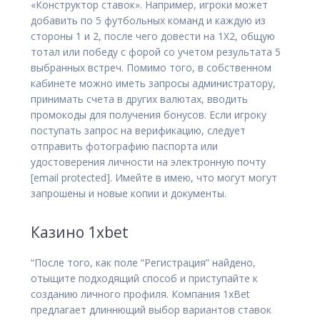
«Конструктор ставок». Например, игроки может
добавить по 5 футбольных команд и каждую из
стороны 1 и 2, после чего довести на 1Х2, общую
тотал или победу с форой со учетом результата 5
выбранных встреч. Помимо того, в собственном
кабинете можно иметь запросы администратору,
принимать счета в других валютах, вводить
промокоды для получения бонусов. Если игроку
поступать запрос на верификацию, следует
отправить фотографию паспорта или
удостоверения личности на электронную почту
[email protected]. Имейте в имею, что могут могут
запрошены и новые копии и документы.
Казино 1xbet
“После того, как поле “Регистрация” найдено,
отыщите подходящий способ и приступайте к
созданию личного профиля. Компания 1xBet
предлагает длиннющий выбор вариантов ставок