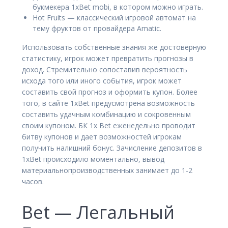
букмекера 1xBet mobi, в котором можно играть.
Hot Fruits — классический игровой автомат на
тему фруктов от провайдера Amatic.
Использовать собственные знания же достоверную
статистику, игрок может превратить прогнозы в
доход. Стремительно сопоставив вероятность
исхода того или иного события, игрок может
составить свой прогноз и оформить купон. Более
того, в сайте 1xBet предусмотрена возможность
составить удачным комбинацию и сокровенным
своим купоном. БК 1x Bet еженедельно проводит
битву купонов и дает возможностей игрокам
получить налишний бонус. Зачисление депозитов в
1xBet происходило моментально, вывод
материальнопроизводственных занимает до 1-2
часов.
Bet — Легальный