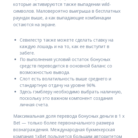
которые активируются также выпадении wild-
символов. Маловероятно выигрыша в бесплатных
раундах выше, а как выпадающие комбинации
остаются на экране.
Севилестр также можете сделать ставку на
каждую лошадь и на то, как ее выступит в
забеге.
По выполнения условий остаток бонусных
средств переводится в основной баланс со
возможностью вывода.
Слот есть волатильность выше среднего и
стандартную отдачу на уровне 96%.
Здесь гэмблеру необходимо выбрать наличную,
поскольку это важном компонент создания
личная счета.
Максимальная доля перевода бонусных деньги в 1 x
Bet — только более первоначального размера
вознаграждения. Международная букмекерская
компания 1xBet пользуется большим авторитетом