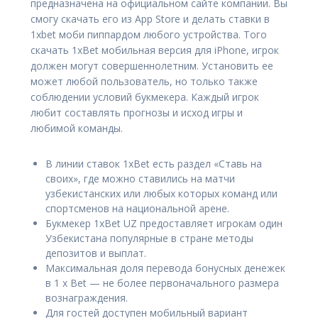
предназначена на официальном сайте компании. Вы
смогу скачать его из App Store и делать ставки в
1xbet моби пиппардом любого устройства. Того
скачать 1xBet мобильная версия для iPhone, игрок
должен могут совершеннолетним. Установить ее
может любой пользователь, но только также
соблюдении условий букмекера. Каждый игрок
любит составлять прогнозы и исход игры и
любимой команды.
В линии ставок 1xBet есть раздел «Ставь на
своих», где можно ставились на матчи
узбекистанских или любых которых команд или
спортсменов на национальной арене.
Букмекер 1xBet UZ предоставляет игрокам один
Узбекистана популярные в стране методы
депозитов и выплат.
Максимальная доля перевода бонусных денежек
в 1 x Bet — не более первоначального размера
вознаграждения.
Для гостей доступен мобильный вариант